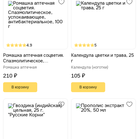
4.9
5
Ромашка аптечная соцветия.
Календула цветки и трава, 25
Спазмолитическое,
г
успокаивающее,
Ромашка аптечная
Календула (ноготки)
антибактериальное, 100 г
210 ₽
105 ₽
В корзину
В корзину