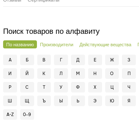
Поиск товаров по алфавиту
По названию
Производители
Действующие вещества
А
Б
В
Г
Д
Е
Ж
З
И
Й
К
Л
М
Н
О
П
Р
С
Т
У
Ф
Х
Ц
Ч
Ш
Щ
Ъ
Ы
Ь
Э
Ю
Я
A-Z
0–9