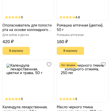
5
4.8
Ополаскиватель для полости
Ромашка аптечная (цветки),
рта на основе коллоидного
50 г
серебра, 250 мл.
Для зубов и десен
Ромашка аптечная
420 ₽
160 ₽
В корзину
В корзину
Хит продаж
5
5
Календула лекарственная,
Масло черного тмина