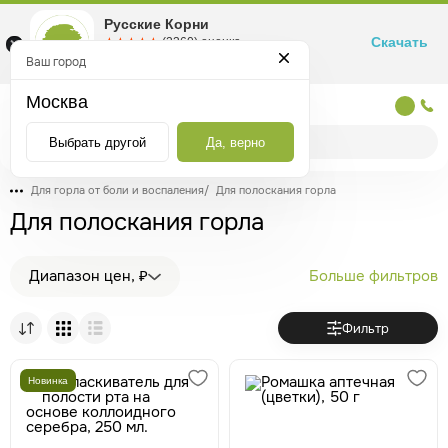
Русские Корни
Скачать
☆☆☆☆☆
★★★★★
(2360) оценка
Маркетплейс товаров для здоровья
Ваш город
Москва
Москва
Выбрать другой
Да, верно
Для горла от боли и воспаления
/
Для полоскания горла
Для полоскания горла
Диапазон цен, ₽
Больше фильтров
Фильтр
Новинка