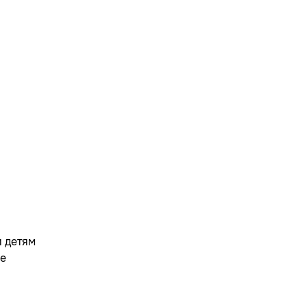
 детям
не