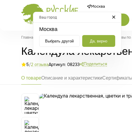
Москва
Ваш город
Каталог
Москва
Главная
/
Каталог
/
Травы и растительные средства
/
Травы по
Выбрать другой
Да, верно
Календула лекарственн
Поделиться
5
/
2 отзыва
Артикул: 08233
О товаре
Описание и характеристики
Сертификат