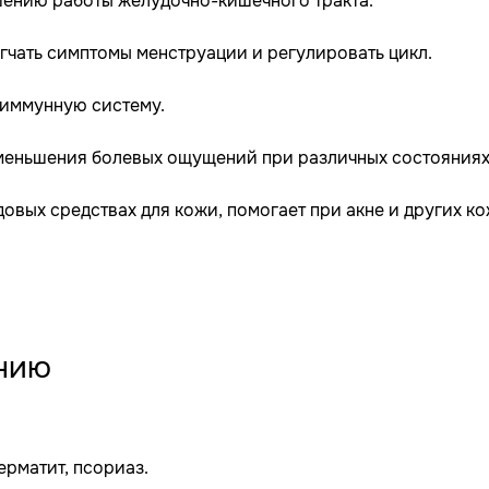
шению работы желудочно-кишечного тракта.
гчать симптомы менструации и регулировать цикл.
иммунную систему.
меньшения болевых ощущений при различных состояниях
довых средствах для кожи, помогает при акне и других к
нию
ерматит, псориаз.