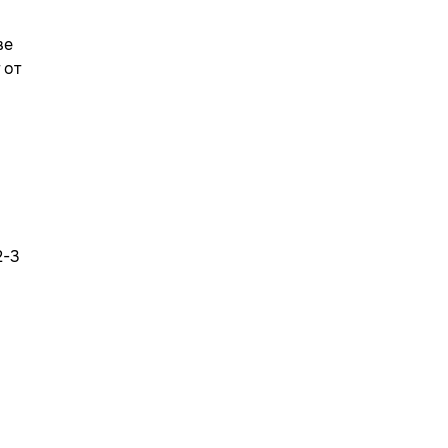
ве
 от
2-3