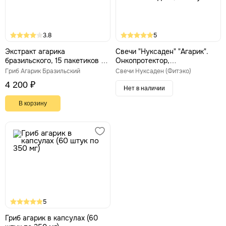
3.8
5
Экстракт агарика
Свечи "Нуксаден" "Агарик".
бразильского, 15 пакетиков по
Онкопротектор,
2 г
иммуномодулятор,
Гриб Агарик Бразильский
Свечи Нуксаден (Фитэко)
антиоксидант, 10 штук
4 200 ₽
Нет в наличии
В корзину
5
Гриб агарик в капсулах (60