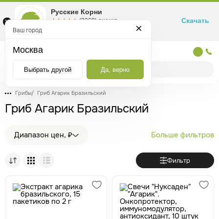
Русские Корни
Скачать
☆☆☆☆☆
★★★★★
(2360) оценка
Маркетплейс товаров для здоровья
Ваш город
Москва
Москва
Выбрать другой
Да, верно
Грибы
/
Гриб Агарик Бразильский
Гриб Агарик Бразильский
Диапазон цен, ₽
Больше фильтров
Фильтр