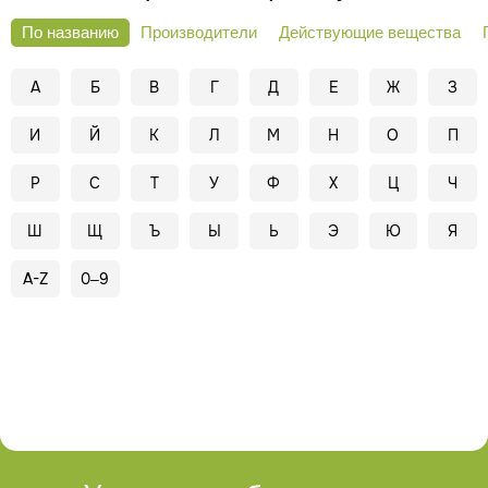
По названию
Производители
Действующие вещества
А
Б
В
Г
Д
Е
Ж
З
И
Й
К
Л
М
Н
О
П
Р
С
Т
У
Ф
Х
Ц
Ч
Ш
Щ
Ъ
Ы
Ь
Э
Ю
Я
A-Z
0–9