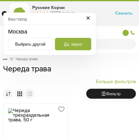
Русские Корни
Скачать
☆☆☆☆☆
★★★★★
(2360) оценка
Маркетплейс товаров для здоровья
Ваш город
Москва
Москва
Выбрать другой
Да, верно
Ч
/
Череда трава
Череда трава
Больше фильтров
Фильтр