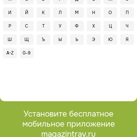
И
Й
К
Л
М
Н
О
П
Р
С
Т
У
Ф
Х
Ц
Ч
Ш
Щ
Ъ
Ы
Ь
Э
Ю
Я
A-Z
0–9
Установите бесплатное
мобильное приложение
magazintrav.ru