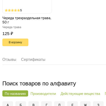
5
Череда трехраздельная трава,
50 г
Череда трава
125 ₽
В корзину
Отзывы
Сертификаты
Поиск товаров по алфавиту
По названию
Производители
Действующие вещества
А
Б
В
Г
Д
Е
Ж
З