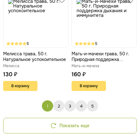
5
5
Мелисса трава, 50 г.
Мать-и-мачехи трава, 50 г.
Натуральное успокоительное
Природная поддержка
дыхания и иммунитета
Мелисса
Мать-и-мачеха
130 ₽
160 ₽
В корзину
В корзину
1
2
3
4
5
Показать еще