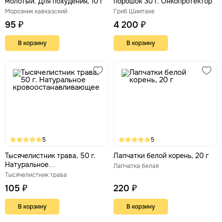
молотый. Для похудения, 10 г
порошок 30 г. Онкопротектор
Морозник кавказский
Гриб Шиитаке
95 ₽
4 200 ₽
В корзину
В корзину
5
5
Тысячелистник трава, 50 г.
Лапчатки белой корень, 20 г
Натуральное
Лапчатка белая
кровоостанавливающее
Тысячелистник трава
105 ₽
220 ₽
В корзину
В корзину