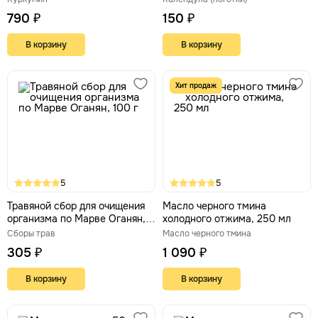
790 ₽
150 ₽
В корзину
В корзину
Хит продаж
5
5
Травяной сбор для очищения
Масло черного тмина
организма по Марве Оганян,
холодного отжима, 250 мл
100 г
Сборы трав
Масло черного тмина
305 ₽
1 090 ₽
В корзину
В корзину