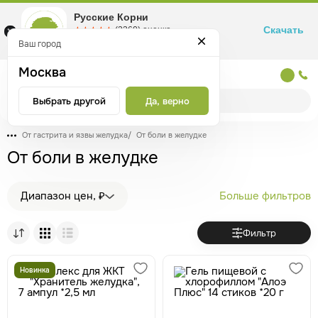
Русские Корни
Скачать
☆☆☆☆☆
★★★★★
(2360) оценка
Маркетплейс товаров для здоровья
Ваш город
Москва
Москва
Выбрать другой
Да, верно
От гастрита и язвы желудка
/
От боли в желудке
От боли в желудке
Диапазон цен, ₽
Больше фильтров
Фильтр
Новинка