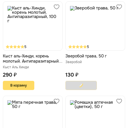
5
5
Кыст аль-Хинди, корень
Зверобой трава, 50 г
молотый. Антипаразитарный,
Зверобой
100 г
Кыст Аль Хинди
290 ₽
130 ₽
В корзину