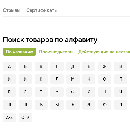
Отзывы
Сертификаты
Поиск товаров по алфавиту
По названию
Производители
Действующие вещества
А
Б
В
Г
Д
Е
Ж
З
И
Й
К
Л
М
Н
О
П
Р
С
Т
У
Ф
Х
Ц
Ч
Ш
Щ
Ъ
Ы
Ь
Э
Ю
Я
A-Z
0–9