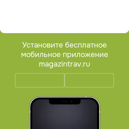
Установите бесплатное
мобильное приложение
magazintrav.ru