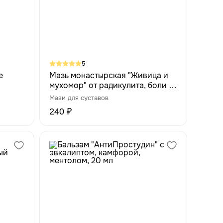
5
е
Мазь монастырская "Живица и
мухомор" от радикулита, боли в
суставах, 25 мл
Мази для суставов
240 ₽