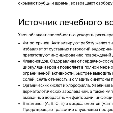
скрывают рубцы и шрамы, возвращают свободу 
Источник лечебного в
Хвоя обладает способностью ускорять регенера
. Активизируют работу желез э
Фитостеринов
избавляет от суставных патологий эндокрин
препятствуют инфицированию повреждений 
. Оздоравливают сердечно-сосу
Флавоноидов
циркуляции крови позволяет в полной мере 
ограниченной активности, быстрее выводить
солей, снять отечность и сгладить симптомы
. Увеличив
Органических кислот и хлорофилла
дерматологических заболеваний, а также мя
вызванные возрастными факторами, инфекци
Витаминов (A, B, C, E) и микроэлементов (магни
Предотвращают развитие опухолевых процесс