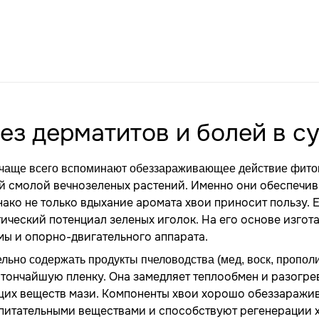
ез дерматитов и болей в с
, чаще всего вспоминают обеззараживающее действие фит
й смолой вечнозеленых растений. Именно они обеспечи
ако не только вдыхание аромата хвои приносит пользу. 
втический потенциал зеленых иголок. На его основе изго
мы и опорно-двигательного аппарата.
льно содержать продукты пчеловодства (мед, воск, прополи
 тончайшую пленку. Она замедляет теплообмен и разогре
щих веществ мази. Компоненты хвои хорошо обеззаражи
 питательными веществами и способствуют регенерации