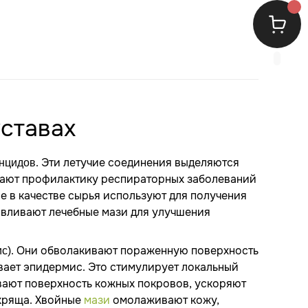
уставах
. Эти летучие соединения выделяются
онцидов
вают профилактику респираторных заболеваний
Ее в качестве сырья используют для получения
тавливают лечебные мази для улучшения
. Они обволакивают пораженную поверхность
с)
вает эпидермис. Это стимулирует локальный
вают поверхность кожных покровов, ускоряют
 хряща. Хвойные
мази
омолаживают кожу,