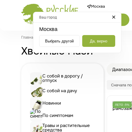
Москва
Ваш город
Каталог
Москва
Главная
/
Каталог
/
Мази
/
Хвойные мази
Выбрать другой
Да, верно
Хвойные мази
Диапазон
С собой в дорогу /
отпуск
Сначала п
С собой на дачу
Новинки
ЛЕТО -5%
По симптомам
Травы и растительные
средства