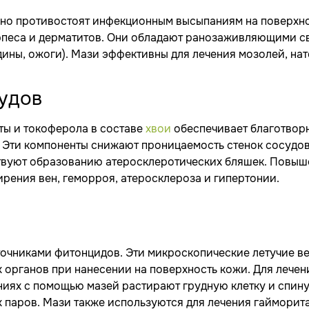
но противостоят инфекционным высыпаниям на поверхно
рпеса и дерматитов. Они обладают ранозаживляющими св
ины, ожоги). Мази эффективны для лечения мозолей, на
удов
ты и токоферола в составе
хвои
обеспечивает благотворн
. Эти компоненты снижают проницаемость стенок сосудов
твуют образованию атеросклеротических бляшек. Повыше
рения вен, геморроя, атеросклероза и гипертонии.
точниками фитонцидов. Эти микроскопические летучие 
х органов при нанесении на поверхность кожи. Для лече
ниях с помощью мазей растирают грудную клетку и спину
паров. Мази также используются для лечения гайморита,