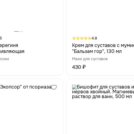
5
4.8
ерегиня
Крем для суставов с муми
живляющая
"Бальзам гор", 130 мл
 кожи
Мази для суставов
430 ₽