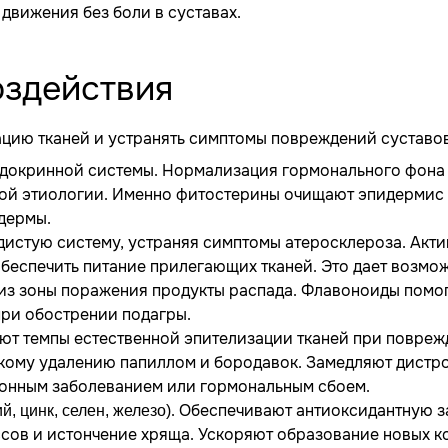
движения без боли в суставах.
оздействия
цию тканей и устранять симптомы повреждений суставов
ндокринной системы. Нормализация гормонального фона 
ной этиологии. Именно фитостерины очищают эпидермис
дермы.
дистую систему, устраняя симптомы атеросклероза. Акт
обеспечить питание прилегающих тканей. Это дает возмо
 из зоны поражения продукты распада. Флавоноиды помо
 при обострении подагры.
ают темпы естественной эпителизации тканей при повре
гкому удалению папиллом и бородавок. Замедляют дистр
онным заболеванием или гормональным сбоем.
. Обеспечивают антиоксидантную з
й, цинк, селен, железо)
ов и истончение хряща. Ускоряют образование новых к