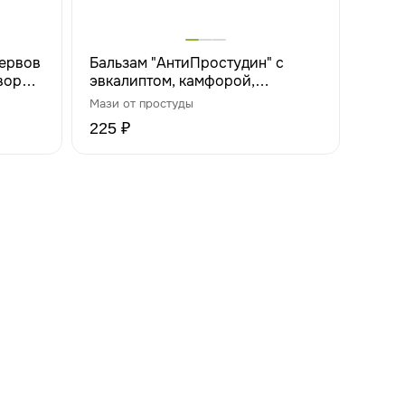
нервов
Бальзам "АнтиПростудин" с
вор
эвкалиптом, камфорой,
ментолом, 20 мл
Мази от простуды
225 ₽