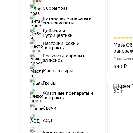
Сборы трав
Витамины, минералы и
аминокислоты
Добавки и
нутрицевтики
Настойки, соки и
Мазь Об
экстракты
раноза
Бальзамы, сиропы и
Мази для
эликсиры
690 ₽
Масла и жиры
Грибы
Животные препараты и
экстракты
Свечи
АСД
Комплексы и наборы