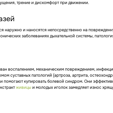
ущения, трение и дискомфорт при движении.
азей
я наружно и наносятся непосредственно на поврежденн
ронических заболеваниях дыхательной системы, патолог
зван воспалением, механическим повреждением, инфекц
мом суставных патологий (артроза, артрита, остеохондр
ази помогают купировать болевой синдром. Они эффектив
Экстракт
живицы
и молодых иголок замедляет износ хрящ