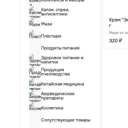
Капли, спреи,
антисептики
Крем "Э
Мази
г
Мази от п
Пластыри
320 ₽
Продукты питания
Здоровое питание и
напитки
Продукция
пчеловодства
Китайская медицина
Аюрведические
препараты
Косметика
Сопутствующие товары