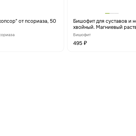
копсор" от псориаза, 50
Бишофит для суставов и 
хвойный. Магниевый раст
для ванн, 500 мл
сориаза
Бишофит
495 ₽