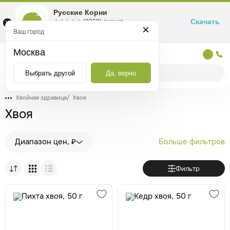
Русские Корни
Скачать
☆☆☆☆☆
★★★★★
(2360) оценка
Маркетплейс товаров для здоровья
Ваш город
Москва
Москва
Выбрать другой
Да, верно
Хвойная здравица
/
Хвоя
Хвоя
Диапазон цен, ₽
Больше фильтров
Фильтр