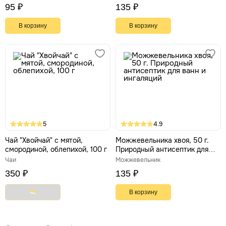
95 ₽
135 ₽
В корзину
В корзину
5
4.9
Чай "Хвойчай" с мятой,
Можжевельника хвоя, 50 г.
смородиной, облепихой, 100 г
Природный антисептик для
ванн и ингаляций
Чаи
Можжевельник
350 ₽
135 ₽
В корзину