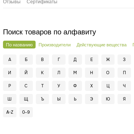
Отзывы
Сертификаты
Поиск товаров по алфавиту
По названию
Производители
Действующие вещества
А
Б
В
Г
Д
Е
Ж
З
И
Й
К
Л
М
Н
О
П
Р
С
Т
У
Ф
Х
Ц
Ч
Ш
Щ
Ъ
Ы
Ь
Э
Ю
Я
A-Z
0–9