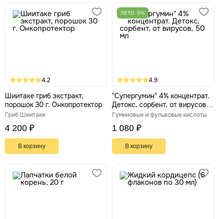
ЛЕТО -5%
4.2
4.9
Шиитаке гриб экстракт,
"Супергумин" 4% концентрат.
порошок 30 г. Онкопротектор
Детокс, сорбент, от вирусов,
50 мл
Гриб Шиитаке
Гуминовые и фульвовые кислоты
4 200 ₽
1 080 ₽
В корзину
В корзину