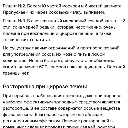
Берем 10 частей моркови и 6 частей шпината.
Рецепт №2.
Пропускаем их через соковыжималку, выпиваем.
В свежевыжатый морковный сок добавляют 1-2
Рецепт №3.
ст.л. сока черной редьки, которая, несомненно, очень
полезна при воспалении и циррозе печени, а также
токсических гепатитах.
Не существует явных ограничений и противопоказаний
для употребления соков. Их можно пить в любом
количестве. Но для быстрого результата необходимо
выпить не менее 600 граммов сока за один день. Верхней
границы нет.
Расторопша при циррозе печени
При серьёзных заболеваниях печени, даже при циррозе,
наиболее эффективным природным средством является
расторопша. В ее составе содержатся особые вещества
флаволигнаны, благодаря которым она обладает
регенеративным эффектом. Лечение расторопшей в
домашних условиях проводят, принимая чай, основой