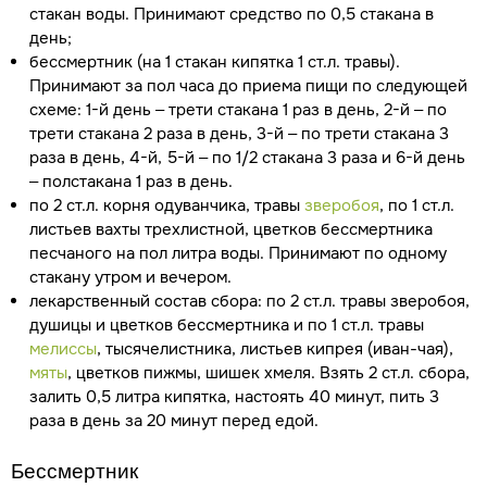
стакан воды. Принимают средство по 0,5 стакана в
день;
бессмертник (на 1 стакан кипятка 1 ст.л. травы).
Принимают за пол часа до приема пищи по следующей
схеме: 1-й день – трети стакана 1 раз в день, 2-й – по
трети стакана 2 раза в день, 3-й – по трети стакана 3
раза в день, 4-й, 5-й – по 1/2 стакана 3 раза и 6-й день
– полстакана 1 раз в день.
по 2 ст.л. корня одуванчика, травы
зверобоя
, по 1 ст.л.
листьев вахты трехлистной, цветков бессмертника
песчаного на пол литра воды. Принимают по одному
стакану утром и вечером.
лекарственный состав сбора: по 2 ст.л. травы зверобоя,
душицы и цветков бессмертника и по 1 ст.л. травы
мелиссы
, тысячелистника, листьев кипрея (иван-чая),
мяты
, цветков пижмы, шишек хмеля. Взять 2 ст.л. сбора,
залить 0,5 литра кипятка, настоять 40 минут, пить 3
раза в день за 20 минут перед едой.
Бессмертник