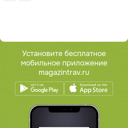
Установите бесплатное
мобильное приложение
magazintrav.ru