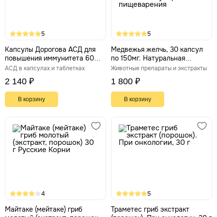
5
5
Капсулы Дорогова АСД для
Медвежья желчь, 30 капсул
повышения иммунитета 60
по 150мг. Натуральная
штук
поддержка печени, желчного
АСД в капсулах и таблетках
Животные препараты и экстракты
пузыря и пищеварения
2 140 ₽
1 800 ₽
В корзину
В корзину
4
5
Майтаке (мейтаке) гриб
Траметес гриб экстракт