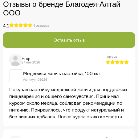
Отзывы о бренде Благодея-Алтай
ООО
4.1
11 отзывов
Оставить отзыв
Оценка:
Егор
27 мая 2026
Медвежья желчь настойка, 100 мл
Артикул: 09226
Покупал настойку медвежьей желчи для поддержки
пищеварения и общего самочувствия. Принимал
курсом около месяца, соблюдал рекомендации по
питанию. Понравилось, что продукт натуральный и
без лишних добавок. После курса стало комфортнее
после еды, ушло ощущение тяжести, особенно
после жирной пищи. Расход экономичный, хватает
надолго. Запах и вкус специфические, но для