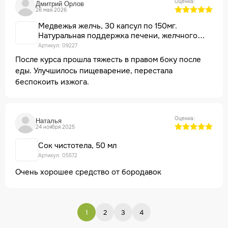
Оценка:
Дмитрий Орлов
натурального продукта это ожидаемо.
26 мая 2026
Медвежья желчь, 30 капсул по 150мг.
Натуральная поддержка печени, желчного
пузыря и пищеварения
Артикул: 09227
После курса прошла тяжесть в правом боку после
еды. Улучшилось пищеварение, перестала
беспокоить изжога.
Оценка:
Наталья
24 ноября 2025
Сок чистотела, 50 мл
Артикул: 05572
Очень хорошее средство от бородавок
1
2
3
4