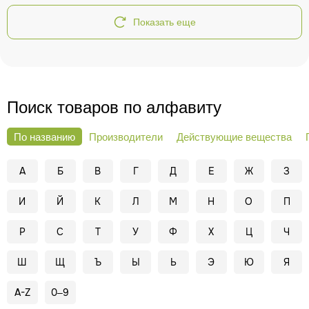
Показать еще
Поиск товаров по алфавиту
По названию
Производители
Действующие вещества
А
Б
В
Г
Д
Е
Ж
З
И
Й
К
Л
М
Н
О
П
Р
С
Т
У
Ф
Х
Ц
Ч
Ш
Щ
Ъ
Ы
Ь
Э
Ю
Я
A-Z
0–9