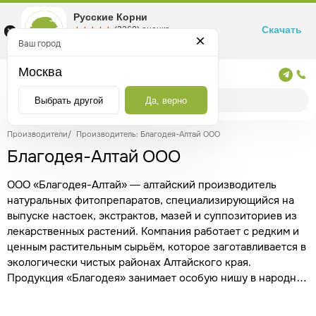
Русские Корни
Скачать
☆☆☆☆☆
★★★★★
(2360) оценка
Маркетплейс товаров для здоровья
Ваш город
Москва
Москва
Выбрать другой
Да, верно
Производители
/
Производитель: Благодея-Алтай ООО
Благодея-Алтай ООО
ООО «Благодея-Алтай» — алтайский производитель
натуральных фитопрепаратов, специализирующийся на
выпуске настоек, экстрактов, мазей и суппозиториев из
лекарственных растений. Компания работает с редким и
ценным растительным сырьём, которое заготавливается в
экологически чистых районах Алтайского края.
Продукция «Благодея» занимает особую нишу в народной
медицине, предлагая средства на основе
сильнодействующих трав, давно применяемых в