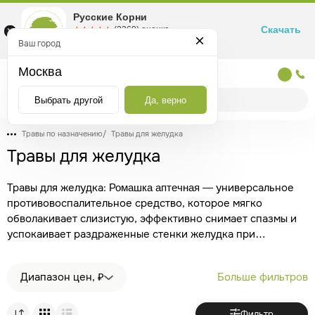
Русские Корни
Скачать
☆☆☆☆☆
★★★★★
(2360) оценка
Маркетплейс товаров для здоровья
Ваш город
Москва
Москва
Выбрать другой
Да, верно
Травы по назначению
/
Травы для желудка
Травы для желудка
Травы для желудка:
— универсальное
Ромашка аптечная
противовоспалительное средство, которое мягко
обволакивает слизистую, эффективно снимает спазмы и
успокаивает раздраженные стенки желудка при
обострениях.
— классический выбор
Лист подорожника
при гастритах с пониженной кислотностью. Он
Диапазон цен, ₽
Больше фильтров
стимулирует выработку желудочного сока, быстро
купирует болевой синдром и способствует заживлению
эрозий и микротрещин.
— мощный
Корень солодки
Фильтр