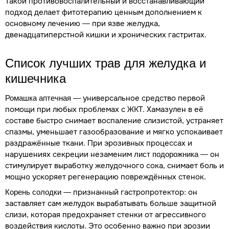
Такой противовоспалительный и восстанавливающий
подход делает фитотерапию ценным дополнением к
основному лечению — при язве желудка,
двенадцатиперстной кишки и хронических гастритах.
Список лучших трав для желудка и
кишечника
— универсальное средство первой
Ромашка аптечная
помощи при любых проблемах с ЖКТ. Хамазулен в её
составе быстро снимает воспаление слизистой, устраняет
спазмы, уменьшает газообразование и мягко успокаивает
раздражённые ткани. При эрозивных процессах и
нарушениях секреции незаменим
— он
лист подорожника
стимулирует выработку желудочного сока, снимает боль и
мощно ускоряет регенерацию повреждённых стенок.
— признанный гастропротектор: он
Корень солодки
заставляет сам желудок вырабатывать больше защитной
слизи, которая предохраняет стенки от агрессивного
воздействия кислоты. Это особенно важно при эрозии