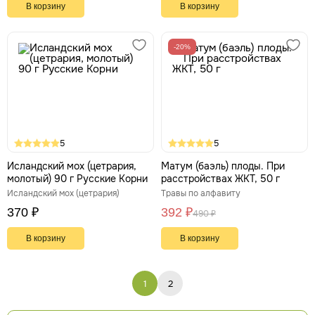
В корзину
В корзину
-20%
5
5
Исландский мох (цетрария,
Матум (баэль) плоды. При
молотый) 90 г Русские Корни
расстройствах ЖКТ, 50 г
Исландский мох (цетрария)
Травы по алфавиту
370 ₽
392 ₽
490 ₽
В корзину
В корзину
1
2