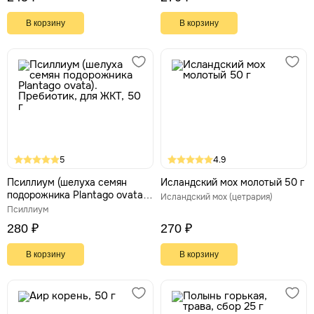
В корзину
В корзину
5
4.9
Псиллиум (шелуха семян
Исландский мох молотый 50 г
подорожника Plantago ovata).
Исландский мох (цетрария)
Пребиотик, для ЖКТ, 50 г
Псиллиум
280 ₽
270 ₽
В корзину
В корзину