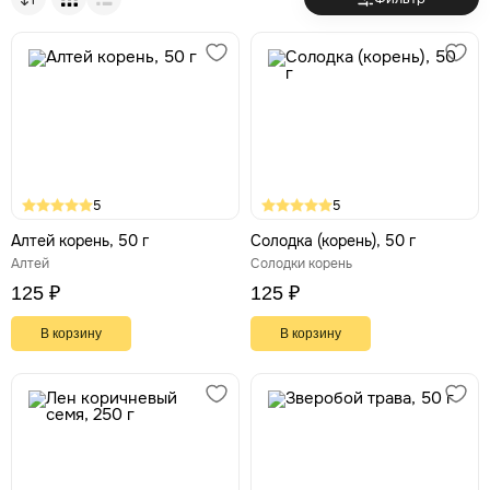
природный гастропротектор. Его активные вещества
стимулируют выделение густой защитной слизи, которая
оберегает желудок от агрессивного воздействия кислоты
и способствует рубцеванию язвенных дефектов.
Трава
— незаменима для восстановления
тысячелистника
поврежденной слизистой благодаря своим выраженным
ранозаживляющим и спазмолитическим свойствам.
5
5
Алтей корень, 50 г
Солодка (корень), 50 г
Алтей
Солодки корень
125 ₽
125 ₽
В корзину
В корзину