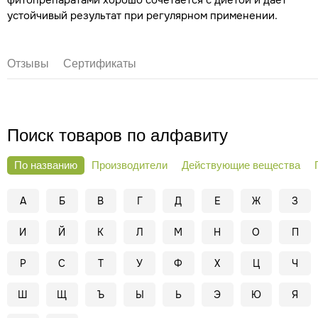
устойчивый результат при регулярном применении.
Отзывы
Сертификаты
Поиск товаров по алфавиту
По названию
Производители
Действующие вещества
А
Б
В
Г
Д
Е
Ж
З
И
Й
К
Л
М
Н
О
П
Р
С
Т
У
Ф
Х
Ц
Ч
Ш
Щ
Ъ
Ы
Ь
Э
Ю
Я