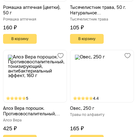
Ромашка аптечная (цветки),
Тысячелистник трава, 50 г.
50 г
Натуральное
кровоостанавливающее
Ромашка аптечная
Тысячелистник трава
160 ₽
105 ₽
В корзину
В корзину
5
4.4
Алоэ Вера порошок.
Овес, 250 г
Противовоспалительный,
Травы по алфавиту
тонизирующий,
Алоэ Вера
антибактериальный эффект,
425 ₽
165 ₽
160 г