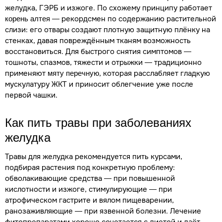
желудка, ГЭРБ и изжоге. По схожему принципу работает
— рекордсмен по содержанию растительной
корень алтея
слизи: его отвары создают плотную защитную плёнку на
стенках, давая повреждённым тканям возможность
восстановиться. Для быстрого снятия симптомов —
тошноты, спазмов, тяжести и отрыжки — традиционно
применяют
, которая расслабляет гладкую
мяту перечную
мускулатуру ЖКТ и приносит облегчение уже после
первой чашки.
Как пить травы при заболеваниях
желудка
Травы для желудка рекомендуется пить курсами,
подбирая растения под конкретную проблему:
обволакивающие средства — при повышенной
кислотности и изжоге, стимулирующие — при
атрофическом гастрите и вялом пищеварении,
ранозаживляющие — при язвенной болезни. Лечение
фитопрепаратами хорошо сочетается с диетой и даёт