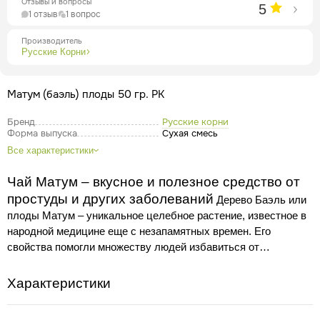
Отзывы и вопросы
5
1 отзыв
1 вопрос
Производитель
Русские Корни
Матум (баэль) плоды 50 гр. РК
Бренд
Русские корни
Форма выпуска
Сухая смесь
Все характеристики
Чай Матум – вкусное и полезное средство от
простуды и других заболеваний
Дерево Баэль или
плоды Матум – уникальное целебное растение, известное в
народной медицине еще с незапамятных времен. Его
свойства помогли множеству людей избавиться от
различных заболеваний, практически все компоненты
В свежем виде фрукт
растения считаются полезными.
Характеристики
похож на смесь яблока и груши (матум так же называют
деревянным яблоком), сверху покрыт желтоватой плотной