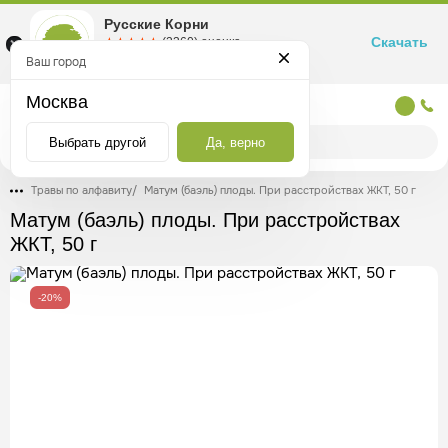
Русские Корни
Скачать
☆☆☆☆☆
★★★★★
(2360) оценка
Маркетплейс товаров для здоровья
Ваш город
Москва
Москва
Выбрать другой
Да, верно
Травы по алфавиту
/
Матум (баэль) плоды. При расстройствах ЖКТ, 50 г
Матум (баэль) плоды. При расстройствах
ЖКТ, 50 г
-20%