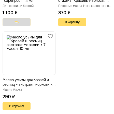
"Карепрост", 4 мл
отжима. Красивые волосы,
здоровая кожа и ЖКТ, 100 мл
Для ресниц и бровей
Пищевые масла 1-ого холодного отжима
1 100 ₽
370 ₽
В корзину
Масло усьмы для бровей и
ресниц + экстракт моркови + 7
масел, 10 мл
Масло Усьмы
290 ₽
В корзину