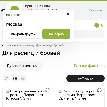
Русские Корни
Скачать
☆☆☆☆☆
★★★★★
(2360) оценка
Маркетплейс товаров для здоровья
Ваш город
Москва
Москва
Выбрать другой
Да, верно
Косметика для лица
/
Для ресниц и бровей
Для ресниц и бровей
Диапазон цен, ₽
Больше фильтров
Фильтр