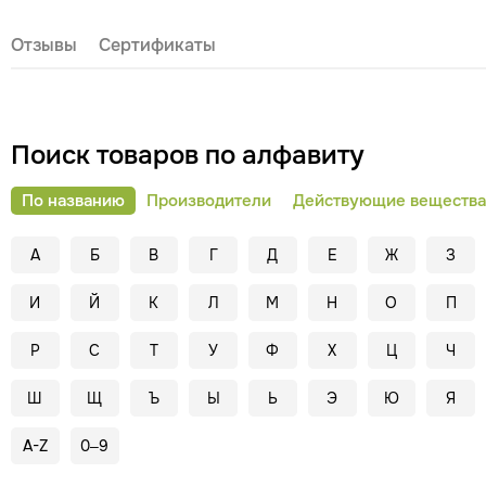
Отзывы
Сертификаты
Поиск товаров по алфавиту
По названию
Производители
Действующие вещества
А
Б
В
Г
Д
Е
Ж
З
И
Й
К
Л
М
Н
О
П
Р
С
Т
У
Ф
Х
Ц
Ч
Ш
Щ
Ъ
Ы
Ь
Э
Ю
Я
A-Z
0–9