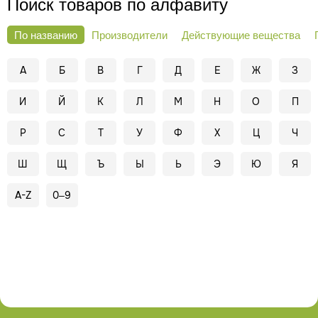
Поиск товаров по алфавиту
По названию
Производители
Действующие вещества
А
Б
В
Г
Д
Е
Ж
З
И
Й
К
Л
М
Н
О
П
Р
С
Т
У
Ф
Х
Ц
Ч
Ш
Щ
Ъ
Ы
Ь
Э
Ю
Я
A-Z
0–9