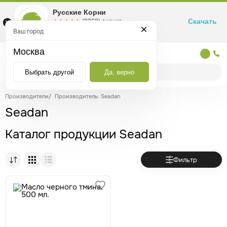
Русские Корни
Скачать
☆☆☆☆☆
★★★★★
(2360) оценка
Маркетплейс товаров для здоровья
Ваш город
Москва
Москва
Выбрать другой
Да, верно
Производители
/
Производитель: Seadan
Seadan
Каталог продукции Seadan
Фильтр