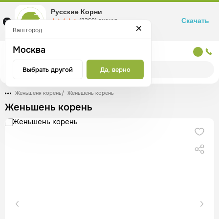
Русские Корни
Скачать
☆☆☆☆☆
★★★★★
(2360) оценка
Маркетплейс товаров для здоровья
Ваш город
Москва
Москва
Выбрать другой
Да, верно
Женьшеня корень
/
Женьшень корень
Женьшень корень