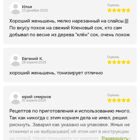
системы.
Эссенциальные масла - включают в себя
Оценка:
Илья
23 декабря 2025
различные терпеноиды и фенольные соединения,
обладают антиоксидантными и антимикробными
Хороший женьшень, мелко нарезанный на слайсы.|||
свойствами.
Флавоноиды - растительные пигменты,
По вкусу похож на свежий Кленовый сок, кто сам
которые могут способствовать улучшению сердечно-
добывал по весне из дерева "клён" сок, очень похож
сосудистой системы и обладают антиоксидантными
свойствами.
Эти компоненты в совокупности
обеспечивают многочисленные полезные эффекты
Оценка:
Евгений К.
женьшеня, включая его известные адаптогенные,
28 апреля 2025
Способ
энергетические и общеукрепляющие свойства.
хороший женьшень, тонизирует отлично
применения
Спиртовая настойка:
10-15 г корня залить
0,5 л водки, настаивать две недели. Принимать по 1 ст. л. 2
раза в день.
Отвар:
3 г корня женьшеня заливают 600 мл
кипяченой воды и варят, пока объем не уменьшится до
Оценка:
юрий смирнов
10 апреля 2025
200 мл. Принимают по 1 ст. л. 3 раза в день.
Противопоказания
Индивидуальная
Рецептов по приготовления и использованию много.
непереносимость лекарственного растения. Перед
Так как никогда с этим корнем дела не имел, решил
применением во время беременности, лактации и детям
рискнуть. Заварил как указано на упаковке. Жмых не
Где купить
до 12 лет проконсультироваться с врачом.
отжимал и не выбрасывал( об этом нет в инструкции
корень женьшеня
ни слова). Начал принимать со жмыхом. Приятный
Купить товар вы можете в
Развернуть