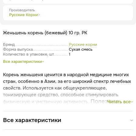
Производитель
Русские Корни
Женьшень корень (бежевый) 10 гр. РК
Бренд
Русские корни
Форма выпуска
Сухая смесь
Количество в упаковке, шт
1
Все характеристики
Корень женьшеня ценится в народной медицине многих
стран, особенно в Азии, за его широкий спектр лечебных
свойств. Используется как общеукрепляющее,
тонизирующее средство, способное стимулировать
Полезные
физическую и умственную активность.
Читать все
свойства
Тонизирующее - стимулирует физическую
и умственную активность, улучшает самочувствие.
Все характеристики
Адаптогенное - повышает сопротивляемость организма к
стрессу, помогает адаптироваться к неблагоприятным
условиям.
Иммуностимулирующее - активизирует