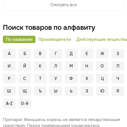
Смотреть все
Поиск товаров по алфавиту
По названию
Производители
Действующие вещества
А
Б
В
Г
Д
Е
Ж
З
И
Й
К
Л
М
Н
О
П
Р
С
Т
У
Ф
Х
Ц
Ч
Ш
Щ
Ъ
Ы
Ь
Э
Ю
Я
A-Z
0–9
Препарат Женьшень корень не является лекарственным
средством. Перед применением ознакомьтесь