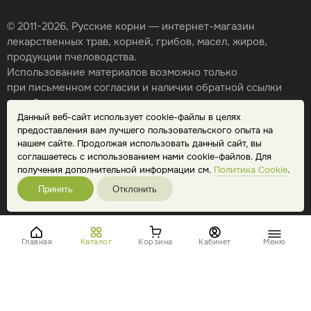
© 2011-2026, Русские корни — интернет-магазин
лекарственных трав, корней, грибов, масел, жиров,
продукции пчеловодства.
Использование материалов возможно только
при письменном согласии и наличии обратной ссылки
на сайт.
Данный веб-сайт использует cookie-файлы в целях
Карта сайта
предоставления вам лучшего пользовательского опыта на
Политика конфиденциальности
нашем сайте. Продолжая использовать данный сайт, вы
Публичная оферта
соглашаетесь с использованием нами cookie-файлов. Для
Обработка персональных данных
получения дополнительной информации см.
Политика Cookie
.
Принять
Отклонить
Главная
Каталог
Корзина
Кабинет
Меню