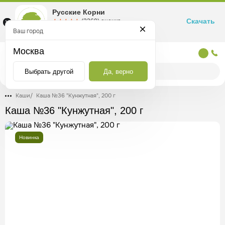
Русские Корни
Скачать
☆☆☆☆☆
★★★★★
(2360) оценка
Маркетплейс товаров для здоровья
Ваш город
Москва
Москва
Выбрать другой
Да, верно
Каши
/
Каша №36 "Кунжутная", 200 г
Каша №36 "Кунжутная", 200 г
Новинка