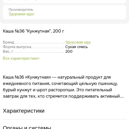
Производитель
Здоровая еда
Каша №36 "Кунжутная", 200 г
Бренд
Здоровая еда
Форма выпуска
Сухая смесь
Вес, г
200
Все характеристики
— натуральный продукт для
Каша №36 «Кунжутная»
ежедневного питания, сочетающий цельную пшеницу,
бурый кунжут и шрот расторопши. Это питательный
завтрак для тех, кто стремится поддерживать активный
образ жизни, выбирать продукты с натуральным составом
и заботиться о качестве своего рациона.
Натуральная
Характеристики
сила злаков и кунжута для энергии, сытости и хорошего
самочувствия каждый день.
Современный ритм жизни
требует от организма большого количества энергии,
Органы и системы