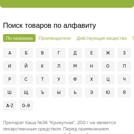
Поиск товаров по алфавиту
По названию
Производители
Действующие вещества
А
Б
В
Г
Д
Е
Ж
З
И
Й
К
Л
М
Н
О
П
Р
С
Т
У
Ф
Х
Ц
Ч
Ш
Щ
Ъ
Ы
Ь
Э
Ю
Я
A-Z
0–9
Препарат Каша №36 "Кунжутная", 200 г не является
лекарственным средством. Перед применением