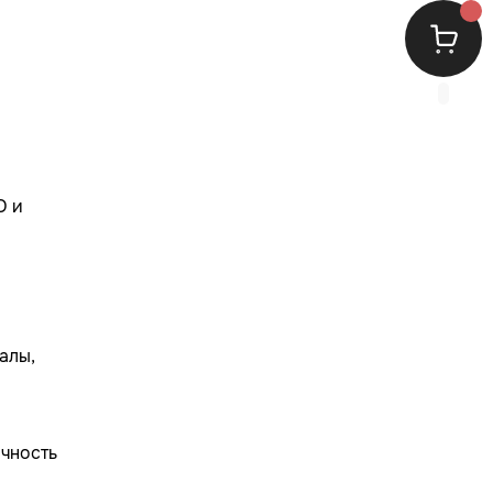
D и
алы,
ичность