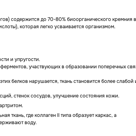
егов) содержится до 70-80% биоорганического кремния 
слоты), которая легко усваивается организмом.
ости и упругости.
ферментов, участвующих в образовании поперечных свя
этих белков нарушается, ткань становится более слабой 
асций, стенок сосудов, улучшение состояния кожи.
оартритом.
я ткань, где коллаген II типа образует каркас, а
держивают воду.