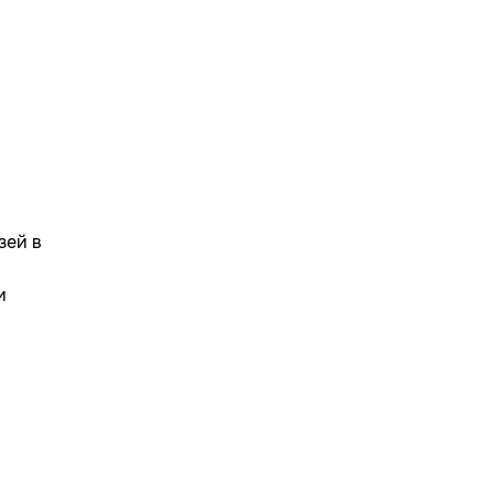
в
зей в
и