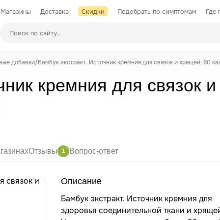
Магазины
Доставка
Скидки
Подобрать по симптомам
Где 
Производители
вые добавки
/
Бамбук экстракт. Источник кремния для связок и хрящей, 60 ка
чник кремния для связок и
газинах
Отзывы
Вопрос-ответ
1
Описание
Бамбук экстракт. Источник кремния для
здоровья соединительной ткани и хряще