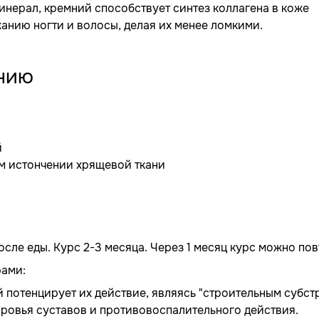
минерал, кремний способствует синтез коллагена в коже
анию ногти и волосы, делая их менее ломкими.
нию
й
м истончении хрящевой ткани
после еды. Курс 2-3 месяца. Через 1 месяц курс можно пов
рами:
потенцирует их действие, являясь "строительным субст
ровья суставов и противовоспалительного действия.