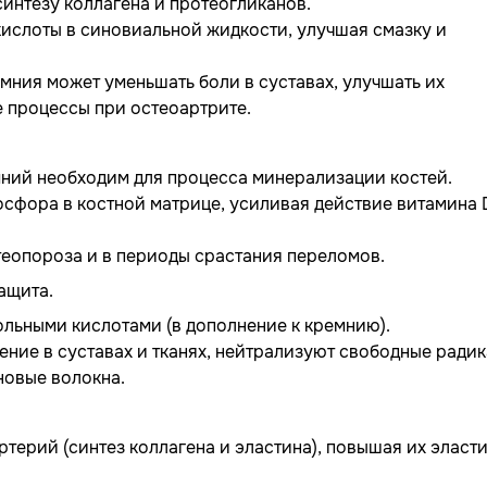
 синтезу коллагена и протеогликанов.
ислоты в синовиальной жидкости, улучшая смазку и
мния может уменьшать боли в суставах, улучшать их
е процессы при остеоартрите.
мний необходим для процесса минерализации костей.
сфора в костной матрице, усиливая действие витамина 
теопороза и в периоды срастания переломов.
ащита.
ольными кислотами (в дополнение к кремнию).
ние в суставах и тканях, нейтрализуют свободные радик
новые волокна.
терий (синтез коллагена и эластина), повышая их эласт