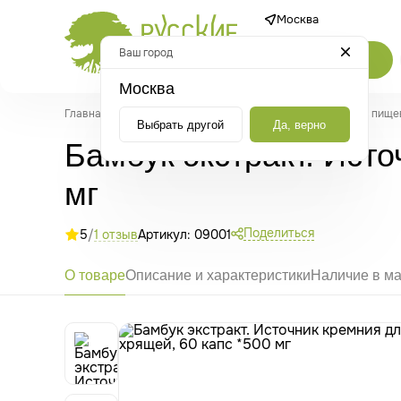
Москва
Ваш город
Каталог
Москва
Главная
/
Каталог
/
Добавки и нутрицевтики
/
Природные пище
Выбрать другой
Да, верно
Бамбук экстракт. Исто
мг
Поделиться
5
/
1 отзыв
Артикул: 09001
О товаре
Описание и характеристики
Наличие в ма