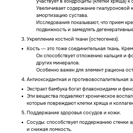
участвует в хондроциты (клетки хряща) к
Увеличивает содержание гиалуроновой к
амортизацию сустава.
Исследования показывают, что прием кре
подвижность и замедлять дегенеративны
3. Укрепление костной ткани (остеогенез).
Кость — это тоже соединительная ткань. Кре
Он способствует отложению кальция и фо
других минералов.
Особенно важен для элемент рациона ос
4. Антиоксидантная и противовоспалительная з
Экстракт бамбука богат флавоноидами и фен
Эти вещества подавляют хроническое воспале
которые повреждают клетки хряща и коллаге
5. Поддержание здоровья сосудов и кожи.
Сосуды: способствует поддержанию стенки ар
и снижая ломкость.