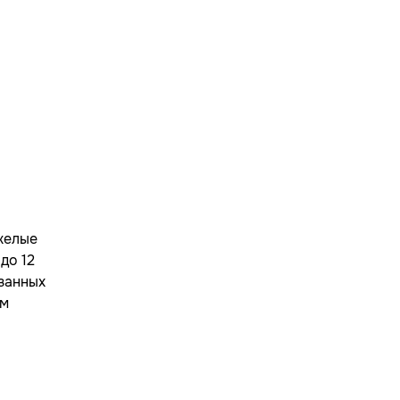
яжелые
до 12
азанных
ым