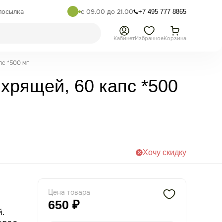
посылка
с 09.00 до 21.00
+7 495 777 8865
Кабинет
Избранное
Корзина
пс *500 мг
 хрящей, 60 капс *500
Хочу скидку
Цена товара
650 ₽
й.