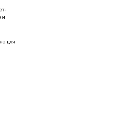
ет-
е и
но для