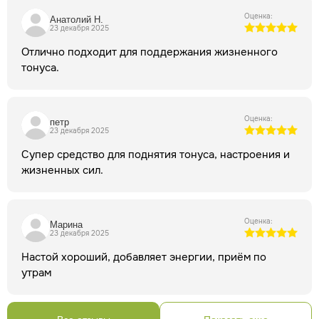
о приобретенных средствах!
Внимание! Все публикуемые
Оценка:
Анатолий Н.
на нашем сайте материалы защищены авторским правом.
23 декабря 2025
При повторной публикации указание авторства и ссылка на
Отлично подходит для поддержания жизненного
первоисточник обязательны.
тонуса.
Оценка:
петр
23 декабря 2025
Супер средство для поднятия тонуса, настроения и
жизненных сил.
Оценка:
Марина
23 декабря 2025
Настой хороший, добавляет энергии, приём по
утрам