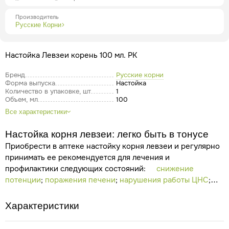
Производитель
Русские Корни
Настойка Левзеи корень 100 мл. РК
Бренд
Русские корни
Форма выпуска
Настойка
Количество в упаковке, шт
1
Объем, мл
100
Все характеристики
Настойка корня левзеи: легко быть в тонусе
Приобрести в аптеке настойку корня левзеи и регулярно
принимать ее рекомендуется для лечения и
профилактики следующих состояний:
снижение
потенции
;
поражения печени
;
нарушения работы ЦНС
;
переутомление, хроническая усталость
;
астения;
отсутствие аппетита;
нарушения сна;
раздражительность,
Характеристики
плохое настроение;
вегетососудистая дистония;
сахарный диабет;
ПМС у женщин;
вторичное бесплодие;