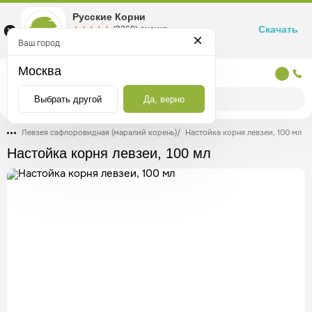
Русские Корни
Скачать
☆☆☆☆☆
★★★★★
(2360) оценка
Маркетплейс товаров для здоровья
Ваш город
Москва
Москва
Выбрать другой
Да, верно
Левзея сафлоровидная (маралий корень)
/
Настойка корня левзеи, 100 мл
Настойка корня левзеи, 100 мл