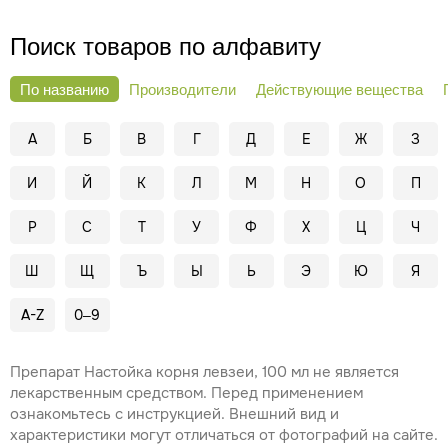
Поиск товаров по алфавиту
По названию
Производители
Действующие вещества
А
Б
В
Г
Д
Е
Ж
З
И
Й
К
Л
М
Н
О
П
Р
С
Т
У
Ф
Х
Ц
Ч
Ш
Щ
Ъ
Ы
Ь
Э
Ю
Я
A-Z
0–9
Препарат Настойка корня левзеи, 100 мл не является
лекарственным средством. Перед применением
ознакомьтесь с инструкцией. Внешний вид и
характеристики могут отличаться от фотографий на сайте.