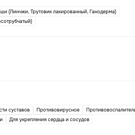
ши (Линчжи, Трутовик лакированный, Ганодерма)
осотрубчатый)
сти суставов
Противовирусное
Противовоспалител
ни
Для укрепления сердца и сосудов