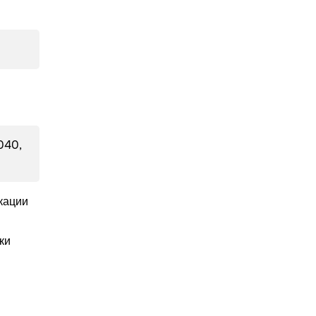
040,
кации
ки