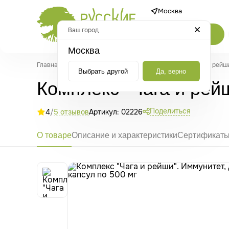
Москва
Ваш город
Каталог
Москва
Главная
/
Каталог
/
Грибы
/
Гриб Чага
/
Комплекс "Чага и рейши
Выбрать другой
Да, верно
Комплекс "Чага и рейш
Поделиться
4
/
5 отзывов
Артикул: 02226
О товаре
Описание и характеристики
Сертификат