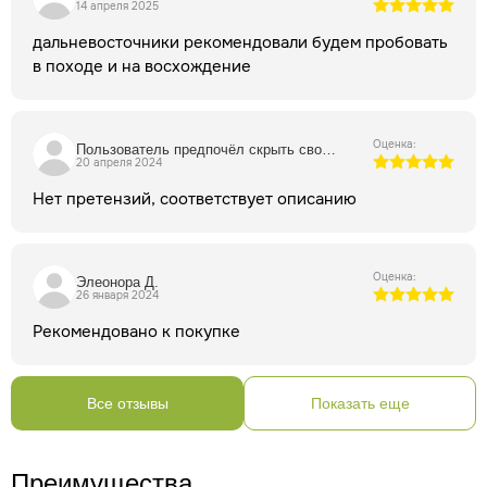
14 апреля 2025
прочтением данной страницы.
Внимание! Все публикуемые
на нашем сайте материалы защищены авторским правом.
дальневосточники рекомендовали будем пробовать
При повторной публикации указание авторства и ссылка на
в походе и на восхождение
первоисточник обязательны.
Оценка:
Пользователь предпочёл скрыть свои данные
20 апреля 2024
Нет претензий, соответствует описанию
Оценка:
Элеонора Д.
26 января 2024
Рекомендовано к покупке
Все отзывы
Показать еще
Преимущества