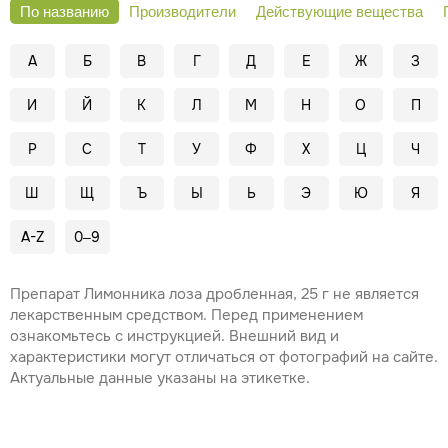
По названию
Производители
Действующие вещества
А
Б
В
Г
Д
Е
Ж
З
И
Й
К
Л
М
Н
О
П
Р
С
Т
У
Ф
Х
Ц
Ч
Ш
Щ
Ъ
Ы
Ь
Э
Ю
Я
A-Z
0–9
Препарат Лимонника лоза дробленная, 25 г не является
лекарственным средством. Перед применением
ознакомьтесь с инструкцией. Внешний вид и
характеристики могут отличаться от фотографий на сайте.
Актуальные данные указаны на этикетке.