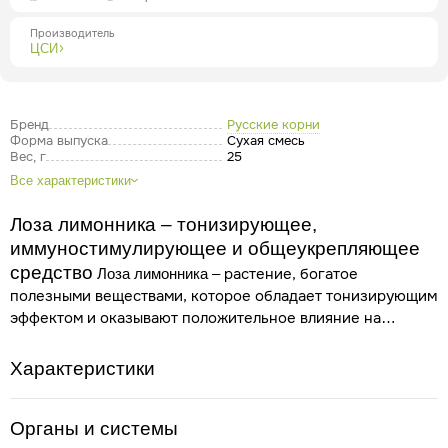
Производитель
ЦСИ
Бренд
Русские корни
Форма выпуска
Сухая смесь
Вес, г
25
Все характеристики
Лоза лимонника – тонизирующее,
иммуностимулирующее и общеукрепляющее
средство
– растение, богатое
Лоза лимонника
полезными веществами, которое обладает тонизирующим
эффектом и оказывают положительное влияние на
организм. Растение употребляют в виде чая для лечения
следующих заболеваний:
истощение нервной системы
;
Характеристики
понижение физической и интеллектуальной
работоспособности;
переутомление, апатия, вялость;
половые дисфункции у мужчин
Органы и системы
;
похмельный синдром;