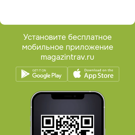
Установите бесплатное
мобильное приложение
magazintrav.ru