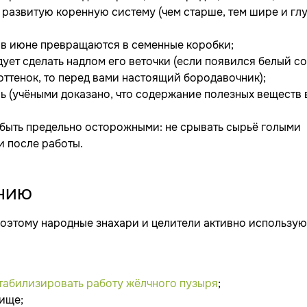
т развитую коренную систему (чем старше, тем шире и гл
 в июне превращаются в семенные коробки;
ует сделать надлом его веточки (если появился белый со
ттенок, то перед вами настоящий бородавочник);
нь (учёными доказано, что содержание полезных веществ 
 быть предельно осторожными: не срывать сырьё голыми
и после работы.
нию
поэтому народные знахари и целители активно использую
табилизировать работу жёлчного пузыря
;
лище;