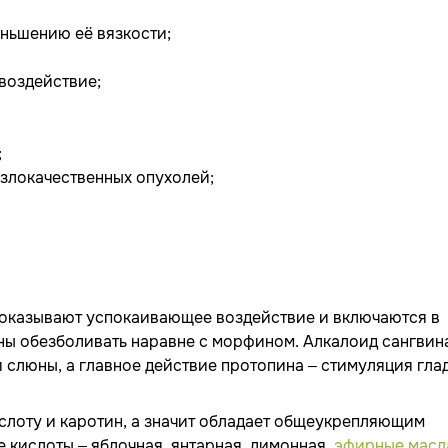
еньшению её вязкости;
воздействие;
;
 злокачественных опухолей;
е оказывают успокаивающее воздействие и включаются в
ны обезболивать наравне с морфином. Алкалоид сангвин
и слюны, а главное действие протопина – стимуляция гла
ислоту и каротин, а значит обладает общеукрепляющим
 кислоты – яблочная, янтарная, лимонная,
эфирные масл