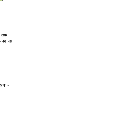
 как
ние не
нутрь