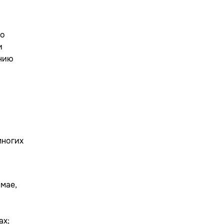
но
и
анию
в
многих
 мае,
ах;