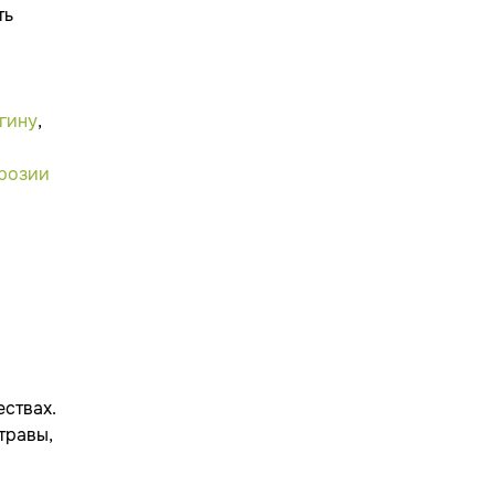
ть
гину
,
розии
ствах.
травы,