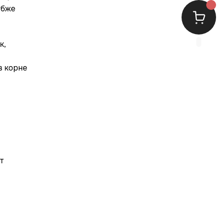
убже
к,
в корне
т