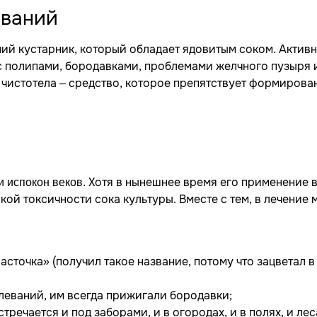
еваний
ий кустарник, который обладает ядовитым соком. Актив
с полипами, бородавками, проблемами желчного пузыря 
а чистотела – средство, которое препятствует формиров
Хотя в нынешнее время его применение 
и испокон веков.
ой токсичности сока культуры. Вместе с тем, в лечение 
асточка» (получил такое название, потому что зацветал в
леваний, им всегда прижигали бородавки;
речается и под заборами, и в огородах, и в полях, и лес