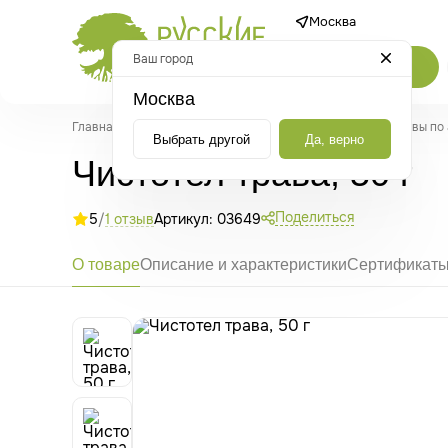
Москва
Ваш город
Каталог
Москва
Главная
/
Каталог
/
Травы и растительные средства
/
Травы по
Выбрать другой
Да, верно
Чистотел трава, 50 г
Поделиться
5
/
1 отзыв
Артикул: 03649
О товаре
Описание и характеристики
Сертификат