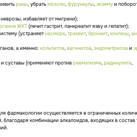
аживить
раны
, убрать
мозоли
,
фурункулы
,
экзему
и поборо
 неврозы, избавляет от мигрени);
рганов ЖКТ
(лечит гастрит, панкреатит язву и гепатит);
систему (устраняет
насморк
,
трахеит
,
бронхит
,
коклюш
,
ан
ганов, а именно:
кольпитов
,
вагинитов
,
эндометриоза
и
э
и и суставы (применяют против
ревматизма
,
радикулита
,
для фармакологии осуществляется в ограниченных количе
, благодаря комбинации алкалоидов, входящих в состав 
ний.