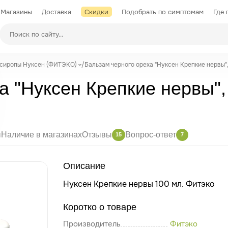
Магазины
Доставка
Скидки
Подобрать по симптомам
Где 
Производители
 сиропы Нуксен (ФИТЭКО)
/
Бальзам черного ореха "Нуксен Крепкие нервы",
а "Нуксен Крепкие нервы",
ы
Наличие в магазинах
Отзывы
Вопрос-ответ
15
7
Описание
Нуксен Крепкие нервы 100 мл. Фитэко
Коротко о товаре
Производитель
Фитэко