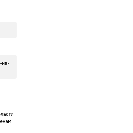
-на-
.
бласти
ценам