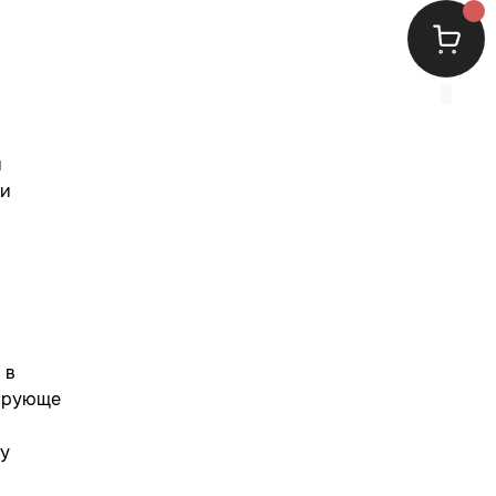
и
ли
 в
зирующе
 у