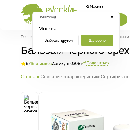
Москва
Ваш город
Каталог
Москва
Главная
/
Каталог
/
Бальзамы, сиропы и эликсиры
/
Бальзамы и
Выбрать другой
Да, верно
Бальзам черного орех
Поделиться
5
/
15 отзывов
Артикул: 03087
О товаре
Описание и характеристики
Сертификат