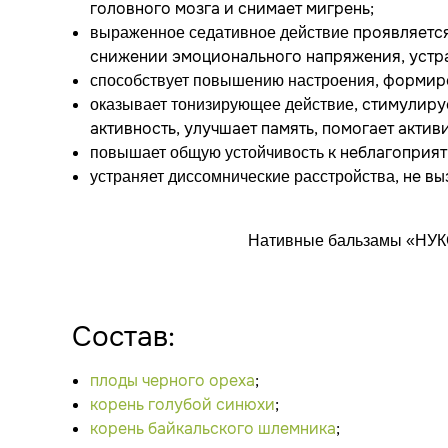
головного мозга и снимает мигрень;
проявляется
выраженное седативное действие
снижении эмоционального напряжения, устра
, формир
способствует повышению настроения
, стимулиру
оказывает тонизирующее действие
активность, улучшает память, помогает акти
к неблагоприят
повышает общую устойчивость
, не в
устраняет диссомнические расстройства
Нативные бальзамы «НУКС
Состав:
плоды черного ореха
;
корень голубой синюхи
;
корень байкальского шлемника
;