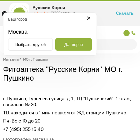
Русские Корни
Скачать
☆☆☆☆☆
★★★★★
(2360) оценка
Маркетплейс товаров для здоровья
Ваш город
Москва
Москва
Выбрать другой
Да, верно
Магазины
/
МО г. Пушкино
Фитоаптека "Русские Корни" МО г.
Пушкино
г. Пушкино, Тургенева улица, д 1, ТЦ "Пушкинский", 1 этаж,
павильон № 30.
ТЦ находится в 1 мин пешком от ЖД станции Пушкино.
Пн-Вс с 10 до 20
+7 (495) 255 15 40
Фотографии магазина