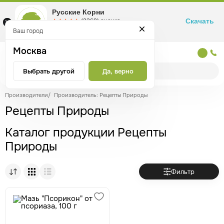
Русские Корни
Скачать
☆☆☆☆☆
★★★★★
(2360) оценка
Маркетплейс товаров для здоровья
Ваш город
Москва
Москва
Выбрать другой
Да, верно
Производители
/
Производитель: Рецепты Природы
Рецепты Природы
Каталог продукции Рецепты
Природы
Фильтр