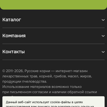
Каталог
Компания
Контакты
© 2011-2026, Русские корни — интернет-магазин
лекарственных трав, корней, грибов, масел, жиров,
продукции пчеловодства.
Использование материалов возможно только
при письменном согласии и наличии обратной ссылки
на сайт.
Данный веб-сайт использует cookie-файлы в целях
Карта сайта
предоставления вам лучшего пользовательского опыта на