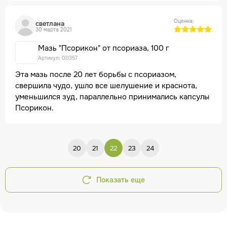
и пачкает одежду, но это не гормоны и поэтому
лечение затяжное, но главное — успешное!
Оценка:
светлана
30 марта 2021
Мазь "Псорикон" от псориаза, 100 г
Артикул: 00357
Эта мазь после 20 лет борьбы с псориазом,
свершила чудо, ушло все шелушение и краснота,
уменьшился зуд, параллельно принимались капсулы
Псорикон.
20
21
22
23
24
Показать еще