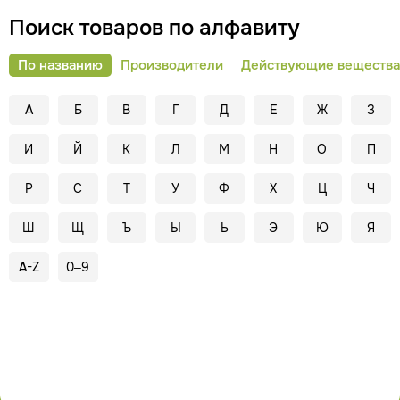
Поиск товаров по алфавиту
По названию
Производители
Действующие вещества
А
Б
В
Г
Д
Е
Ж
З
И
Й
К
Л
М
Н
О
П
Р
С
Т
У
Ф
Х
Ц
Ч
Ш
Щ
Ъ
Ы
Ь
Э
Ю
Я
A-Z
0–9