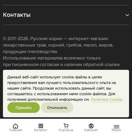
Контакты
© 2011-2026, Русские корни — интернет-магазин
лекарственных трав, корней, грибов, масел, жиров,
продукции пчеловодства.
Использование материалов возможно только
при письменном согласии и наличии обратной ссылки
на сайт.
Данный веб-сайт использует cookie-файлы в целях
Карта сайта
предоставления вам лучшего пользовательского опыта на
Политика конфиденциальности
нашем сайте. Продолжая использовать данный сайт, вы
Публичная оферта
соглашаетесь с использованием нами cookie-файлов. Для
Обработка персональных данных
получения дополнительной информации см.
Политика Cookie
.
Принять
Отклонить
Главная
Каталог
Корзина
Кабинет
Меню