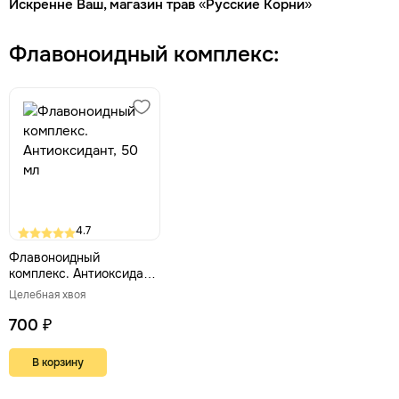
Искренне Ваш, магазин трав «Русские Корни»
Флавоноидный комплекс:
4.7
Флавоноидный
комплекс. Антиоксидант,
50 мл
Целебная хвоя
700 ₽
В корзину