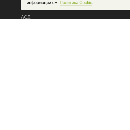
информации см.
Политика Cookie
.
Сборы трав
АСД
Животные препараты и экстракты
Аюрведические препараты
Сопутствующие товары
Новинки
Комплексы и наборы
С собой в дорогу / отпуск
С собой на дачу
Продукты питания
Бытовая химия и средства для уборки