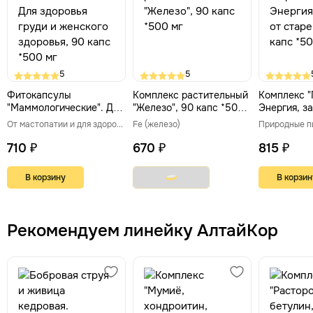
5
5
Фитокапсулы
Комплекс растительный
Комплекс "
"Маммологические". Для
"Железо", 90 капс *500
Энергия, з
здоровья груди и
мг
старения, 
От мастопатии и для здоровья молочных желез
Fe (железо)
женского здоровья, 90
мг
капс *500 мг
710 ₽
670 ₽
815 ₽
В корзину
В корзин
Рекомендуем линейку АлтайКор