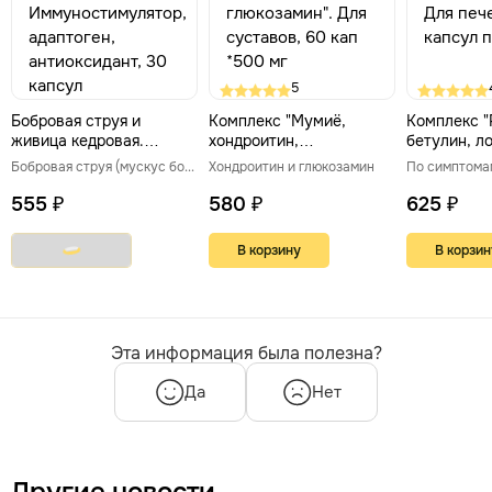
5
Бобровая струя и
Комплекс "Мумиё,
Комплекс "
живица кедровая.
хондроитин,
бетулин, ло
Иммуностимулятор,
глюкозамин". Для
печени, 60
Бобровая струя (мускус бобра)
Хондроитин и глюкозамин
По симптома
адаптоген,
суставов, 60 кап *500
500 мг
антиоксидант, 30 капсул
мг
555 ₽
580 ₽
625 ₽
В корзину
В корзин
Эта информация была полезна?
Да
Нет