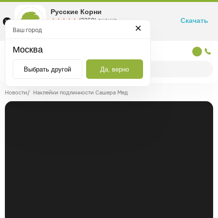
Русские Корни
Скачать
☆☆☆☆☆
★★★★★
(2360) оценка
Маркетплейс товаров для здоровья
Ваш город
Москва
Москва
Выбрать другой
Да, верно
Новости
/
Наклейки подлинности Сашера Мед