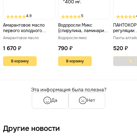
4.9
5
Амарантовое масло
Водоросли Микс
ПАНТОКОР 
первого холодного
(спирулина, ламинария,
регуляции
отжима
фукус, хлорелла), 90
гормональн
Амарантовое масло
Водоросли микс
Панты алтай
капс *400 мг.
1 670 ₽
790 ₽
520 ₽
В корзину
В корзину
Эта информация была полезна?
Да
Нет
Другие новости