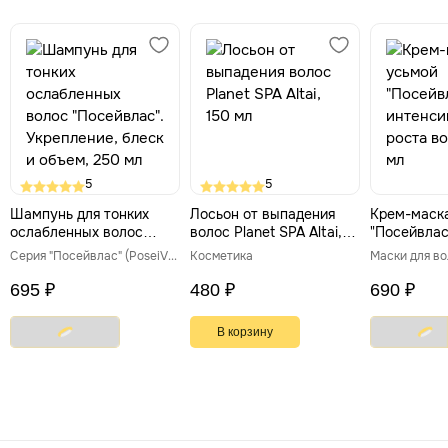
5
5
Шампунь для тонких
Лосьон от выпадения
Крем-маска
ослабленных волос
волос Planet SPA Altai,
"Посейвлас
"Посейвлас".
150 мл
интенсивно
Серия "Посейвлас" (PoseiVLAS)
Косметика
Маски для в
Укрепление, блеск и
волос, 250
объем, 250 мл
695 ₽
480 ₽
690 ₽
В корзину