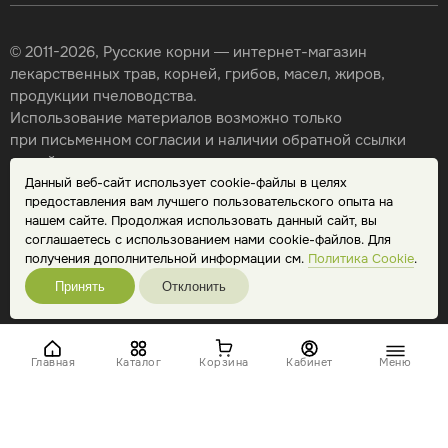
© 2011-2026, Русские корни — интернет-магазин
лекарственных трав, корней, грибов, масел, жиров,
продукции пчеловодства.
Использование материалов возможно только
при письменном согласии и наличии обратной ссылки
на сайт.
Данный веб-сайт использует cookie-файлы в целях
Карта сайта
предоставления вам лучшего пользовательского опыта на
Политика конфиденциальности
нашем сайте. Продолжая использовать данный сайт, вы
Публичная оферта
соглашаетесь с использованием нами cookie-файлов. Для
Обработка персональных данных
получения дополнительной информации см.
Политика Cookie
.
Принять
Отклонить
Главная
Каталог
Корзина
Кабинет
Меню