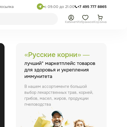
посылка
с 09.00 до 21.00
+7 495 777 8865
Кабинет
Избранное
Корзина
«Русские корни» —
лучший* маркетплейс товаров
для здоровья и укрепления
иммунитета
В нашем ассортименте большой
выбор лекарственных трав, корней,
грибов, масел, жиров, продукции
пчеловодства