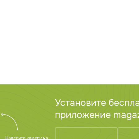
Установите беспл
приложение magazi
Наведите камеру на