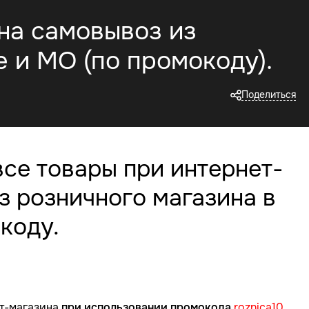
 на самовывоз из
 и МО (по промокоду).
Поделиться
все товары при интернет-
з розничного магазина в
коду.
ет-магазина
при использовании промокода
roznica10