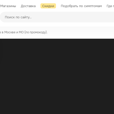
Магазины
Доставка
Скидки
Подобрать по симптомам
Где 
Производители
в в Москве и МО (по промокоду).