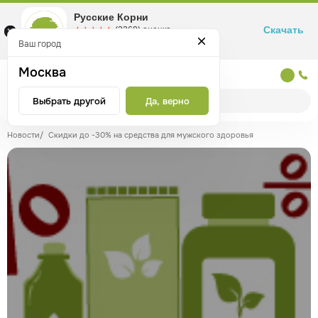
Русские Корни
Скачать
☆☆☆☆☆
★★★★★
(2360) оценка
Маркетплейс товаров для здоровья
Ваш город
Москва
Москва
Выбрать другой
Да, верно
Новости
/
Скидки до -30% на средства для мужского здоровья