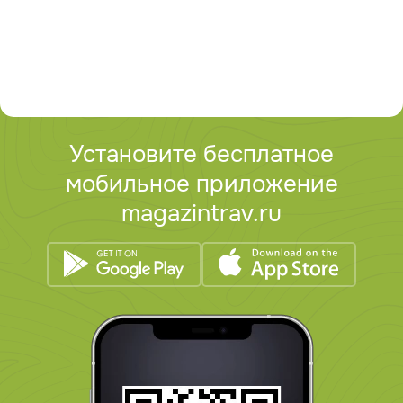
Установите бесплатное
мобильное приложение
magazintrav.ru