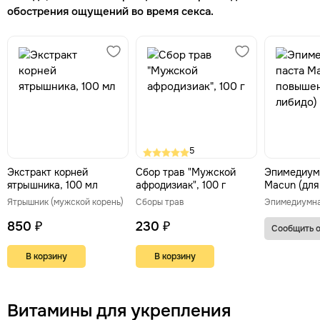
обострения ощущений во время секса.
5
Экстракт корней
Сбор трав "Мужской
Эпимедиум
ятрышника, 100 мл
афродизиак", 100 г
Macun (для
либидо)
Ятрышник (мужской корень)
Сборы трав
Эпимедиумна
850 ₽
230 ₽
Сообщить о
В корзину
В корзину
Витамины для укрепления