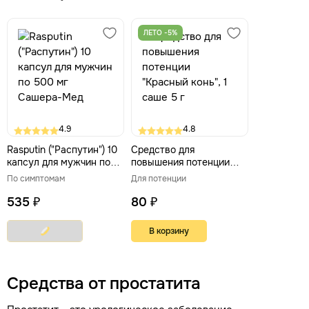
ЛЕТО -5%
4.9
4.8
Rasputin ("Распутин") 10
Средство для
капсул для мужчин по
повышения потенции
500 мг Сашера-Мед
"Красный конь", 1 саше 5
По симптомам
Для потенции
г
535 ₽
80 ₽
В корзину
Средства от простатита