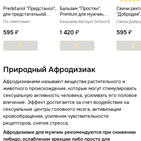
Predstanol "Предстанол",
Бальзам "Простен"
Свечи рект
для предстательной
Premium для мужчин,
"Добродея"
железы, 10 капсул
250 мл. "Витаукт"
простатита
По симптомам
Бальзамы Витаукт (Vitauct)
595 ₽
1 420 ₽
595 ₽
Природный Афродизиак
Афродизиаками называют вещества растительного и
животного происхождения, которые могут стимулировать
сексуальную активность человека, усиливать его половое
влечение. Эффект достигается за счет воздействия на
сексуальные центры головного мозга, активизации
кровообращения, усиления чувствительности
рецепторов, снятия стресса.
Афродизиаки для мужчин рекомендуются при снижении
либидо, ослаблении эрекции либо просто для