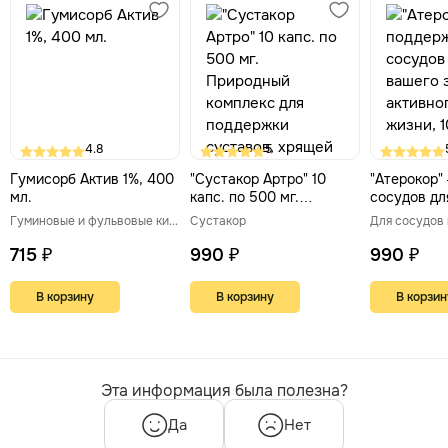
4.8
5
Гумисорб Актив 1%, 400
"Сустакор Артро" 10
"Атерокор"
мл.
капс. по 500 мг.
сосудов дл
Природный комплекс
здоровья и
Гуминовые и фульвовые кислоты
Сустакор
для поддержки
образа жиз
суставов, хрящей и
715 ₽
990 ₽
990 ₽
синовиальной жидкости
В корзину
В корзину
В корзин
Эта информация была полезна?
Да
Нет