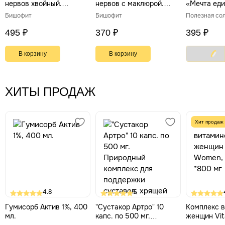
нервов хвойный.
нервов с маклюрой.
«Мечта еди
Магниевый раствор для
Магниевый раствор для
г
Бишофит
Бишофит
Полезная сол
ванн, 500 мл
ванн, 500 мл
495 ₽
370 ₽
395 ₽
В корзину
В корзину
ХИТЫ ПРОДАЖ
Хит продаж
4.8
5
Гумисорб Актив 1%, 400
"Сустакор Артро" 10
Комплекс в
мл.
капс. по 500 мг.
женщин Vi
Природный комплекс
90 табл *8