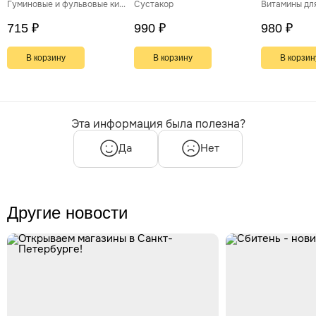
Гуминовые и фульвовые кислоты
Сустакор
Витамины дл
для поддержки
суставов, хрящей и
715 ₽
990 ₽
980 ₽
синовиальной жидкости
В корзину
В корзину
В корзин
Эта информация была полезна?
Да
Нет
Другие новости