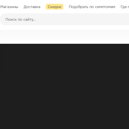
Магазины
Доставка
Скидки
Подобрать по симптомам
Где 
Производители