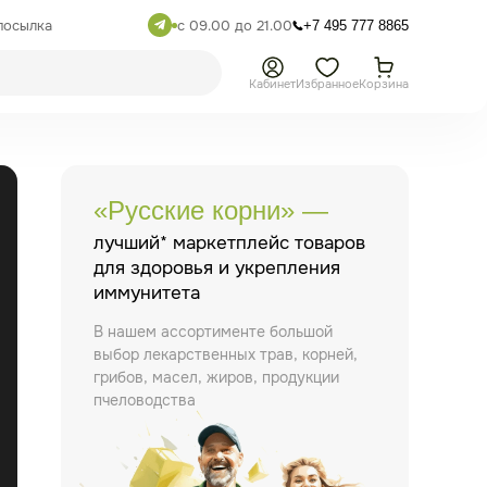
посылка
с 09.00 до 21.00
+7 495 777 8865
Кабинет
Избранное
Корзина
«Русские корни» —
лучший* маркетплейс товаров
для здоровья и укрепления
иммунитета
В нашем ассортименте большой
выбор лекарственных трав, корней,
грибов, масел, жиров, продукции
пчеловодства