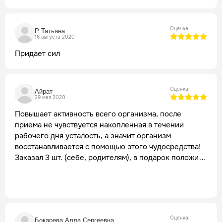
Оценка:
Р Татьяна
16 августа 2020
Придает сил
Оценка:
Айрат
29 мая 2020
Повышает активность всего организма, после
приема не чувствуется накопленная в течении
рабочего дня усталость, а значит организм
восстанавливается с помощью этого чудосредства!
Заказал 3 шт. (себе, родителям), в подарок положили
шампунь для активации роста волос, не знаю откуда
узнали, но возростная пролысина уже появляется,
попробую применить (позже напишу про эффект).
Оценка:
Бокарева Алла Сергеевна