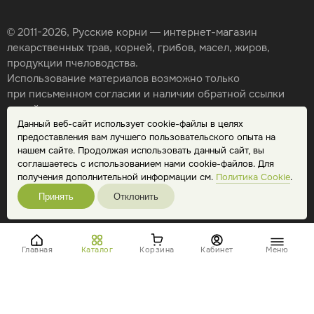
© 2011-2026, Русские корни — интернет-магазин
лекарственных трав, корней, грибов, масел, жиров,
продукции пчеловодства.
Использование материалов возможно только
при письменном согласии и наличии обратной ссылки
на сайт.
Данный веб-сайт использует cookie-файлы в целях
Карта сайта
предоставления вам лучшего пользовательского опыта на
Политика конфиденциальности
нашем сайте. Продолжая использовать данный сайт, вы
Публичная оферта
соглашаетесь с использованием нами cookie-файлов. Для
Обработка персональных данных
получения дополнительной информации см.
Политика Cookie
.
Принять
Отклонить
Главная
Каталог
Корзина
Кабинет
Меню