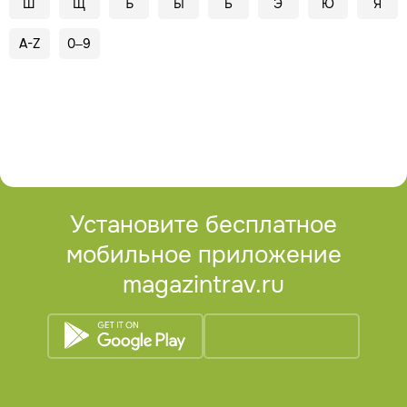
Ш
Щ
Ъ
Ы
Ь
Э
Ю
Я
A-Z
0–9
Установите бесплатное
мобильное приложение
magazintrav.ru