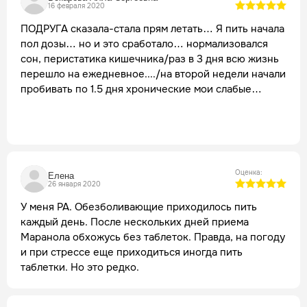
16 февраля 2020
ПОДРУГА сказала-стала прям летать… Я пить начала
пол дозы… но и это сработало… нормализовался
сон, перистатика кишечника/раз в 3 дня всю жизнь
перешло на ежедневное..../на второй недели начали
пробивать по 1.5 дня хронические мои слабые
места/так лечат иглоукалыванием вызывая
провокацию реакции больного органа/… теперь
буду пить полную дозу… хочу полетать тоже…
Оценка:
Елена
26 января 2020
У меня РА. Обезболивающие приходилось пить
каждый день. После нескольких дней приема
Маранола обхожусь без таблеток. Правда, на погоду
и при стрессе еще приходиться иногда пить
таблетки. Но это редко.