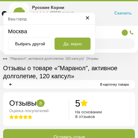
Русские Корни
Скачать
☆☆☆☆☆
★★★★★
(2360) оценка
Маркетплейс товаров для здоровья
Ваш город
Москва
Москва
Выбрать другой
Да, верно
"Маранол", активное долголетие, 120 капсул
/
Отзывы
Отзывы о товаре «"Маранол", активное
долголетие, 120 капсул»
В карточку товара
5
Отзывы
8
Оценка покупателей
На основании
8 отзывов
Оставить отзыв