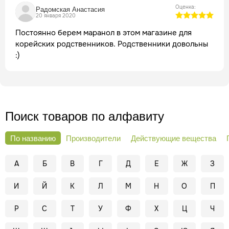
Оценка:
Радомская Анастасия
20 января 2020
Постоянно берем маранол в этом магазине для
корейских родственников. Родственники довольны
:)
Поиск товаров по алфавиту
По названию
Производители
Действующие вещества
А
Б
В
Г
Д
Е
Ж
З
И
Й
К
Л
М
Н
О
П
Р
С
Т
У
Ф
Х
Ц
Ч