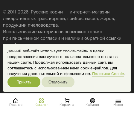
© 2011-2026, Русские корни — интернет-магазин
лекарственных трав, корней, грибов, масел, жиров,
продукции пчеловодства.
Использование материалов возможно только
при письменном согласии и наличии обратной ссылки
на сайт.
Данный веб-сайт использует cookie-файлы в целях
Карта сайта
предоставления вам лучшего пользовательского опыта на
Политика конфиденциальности
нашем сайте. Продолжая использовать данный сайт, вы
Публичная оферта
соглашаетесь с использованием нами cookie-файлов. Для
Обработка персональных данных
получения дополнительной информации см.
Политика Cookie
.
Принять
Отклонить
Главная
Каталог
Корзина
Кабинет
Меню