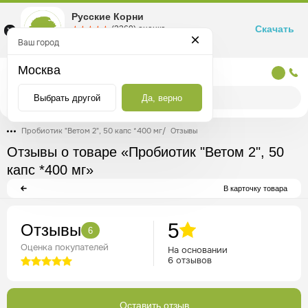
Русские Корни
Скачать
☆☆☆☆☆
★★★★★
(2360) оценка
Маркетплейс товаров для здоровья
Ваш город
Москва
Москва
Выбрать другой
Да, верно
Пробиотик "Ветом 2", 50 капс *400 мг
/
Отзывы
Отзывы о товаре «Пробиотик "Ветом 2", 50
капс *400 мг»
В карточку товара
5
Отзывы
6
Оценка покупателей
На основании
6 отзывов
Оставить отзыв