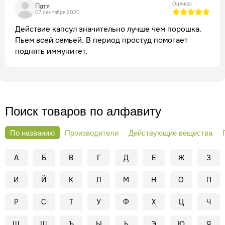
иммунитет и легче справиться с болезнью.
Оценка:
Патя
07 сентября 2020
Действие капсул значительно лучше чем порошка.
Пьем всей семьей. В период простуд помогает
поднять иммунитет.
Поиск товаров по алфавиту
По названию
Производители
Действующие вещества
А
Б
В
Г
Д
Е
Ж
З
И
Й
К
Л
М
Н
О
П
Р
С
Т
У
Ф
Х
Ц
Ч
Ш
Щ
Ъ
Ы
Ь
Э
Ю
Я