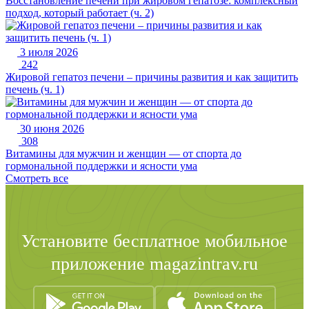
Восстановление печени при жировом гепатозе: комплексный
подход, который работает (ч. 2)
3 июля 2026
242
Жировой гепатоз печени – причины развития и как защитить
печень (ч. 1)
30 июня 2026
308
Витамины для мужчин и женщин — от спорта до
гормональной поддержки и ясности ума
Смотреть все
Установите бесплатное мобильное
приложение magazintrav.ru