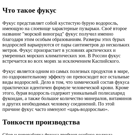
Что такое фукус
Фукус представляет собой кустистую бурую водоросль,
имеющую на слоевище характерные пузырьки. Своё второе
название "морской виноград" фукус получил именно
благодаря этим особым образованиям. Размеры этих бурых
водорослей варьируются от пары сантиметров до нескольких
метров. Фукус произрастает в условиях арктических и
умеренных морских климатических зон. В России фукус
встречается во всех морях за исключением Каспийского.
Фукус является одним из самых полезных продуктов в мире,
по оздоровительному эффекту он превосходит все остальные
виды водорослей. Дело в том, что химический состав фукуса
практически идентичен формуле человеческой крови. Кроме
этого, бурая водоросль содержит уникальный полисахарид
фукоидан, а также большое количество минералов, витаминов
и других необходимых человеку соединений. По этой
причине фукус часто именуют «царь-водорослью».
Тонкости производства
Сбор и переработка фукуса требуют особого подхода,