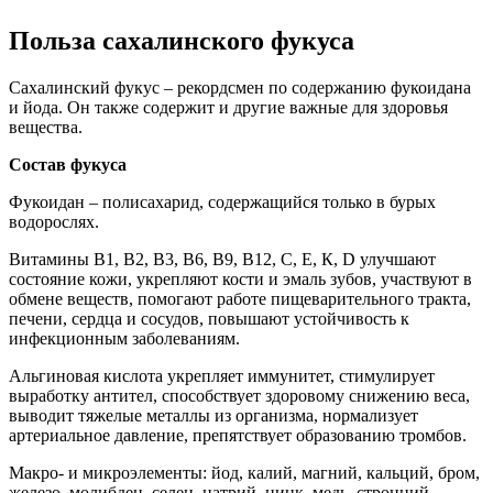
Польза сахалинского фукуса
Сахалинский фукус – рекордсмен по содержанию фукоидана
и йода. Он также содержит и другие важные для здоровья
вещества.
Состав фукуса
Фукоидан – полисахарид, содержащийся только в бурых
водорослях.
Витамины В1, B2, B3, B6, B9, B12, С, Е, К, D улучшают
состояние кожи, укрепляют кости и эмаль зубов, участвуют в
обмене веществ, помогают работе пищеварительного тракта,
печени, сердца и сосудов, повышают устойчивость к
инфекционным заболеваниям.
Альгиновая кислота укрепляет иммунитет, стимулирует
выработку антител, способствует здоровому снижению веса,
выводит тяжелые металлы из организма, нормализует
артериальное давление, препятствует образованию тромбов.
Макро- и микроэлементы: йод, калий, магний, кальций, бром,
железо, молибден, селен, натрий, цинк, медь, стронций,