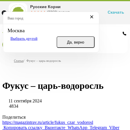
Русские Корни
Скачать
☆☆☆☆☆
★★★★★
(2360) оценка
Маркетплейс товаров для здоровья
Ваш город
Москва
Москва
Выбрать другой
Да, верно
Статьи
/
Фукус – царь-водоросль
Фукус – царь-водоросль
11 сентября 2024
4834
Поделиться
https://magazintrav.ru/article/fukus_czar_vodorosl
Копировать ссылку
Вконтакте
WhatsApp
Telegram
Viber