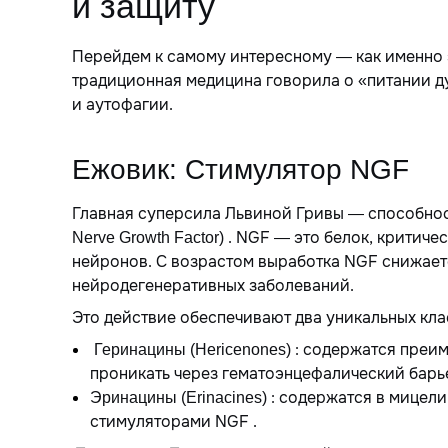
и защиту
Перейдем к самому интересному — как именно э
традиционная медицина говорила о «питании ду
и аутофагии.
Ежовик: Стимулятор NGF
Главная суперсила Львиной Гривы — способнос
. NGF — это белок, критиче
Nerve Growth Factor)
нейронов. С возрастом выработка NGF снижаетс
нейродегенеративных заболеваний.
Это действие обеспечивают два уникальных кла
: содержатся преим
Геринацины (Hericenones)
проникать через гематоэнцефалический барьер
: содержатся в мицели
Эринацины (Erinacines)
стимуляторами NGF .