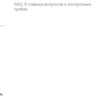
FAQ: 5 главных вопросов о ноотропных
грибах
в
и,
и