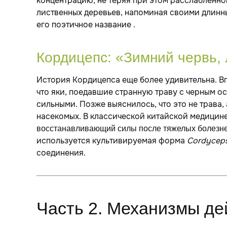
концентрацию, не теряя при этом расслабленног
лиственных деревьев, напоминая своими длин
его поэтичное название .
Кордицепс: «Зимний червь, 
История Кордицепса еще более удивительна. В
что яки, поедавшие странную траву с черным 
сильными. Позже выяснилось, что это не трава, а
насекомых. В классической китайской медицин
восстанавливающий силы после тяжелых болезн
используется культивируемая форма
Cordyceps 
соединения.
Часть 2. Механизмы дей