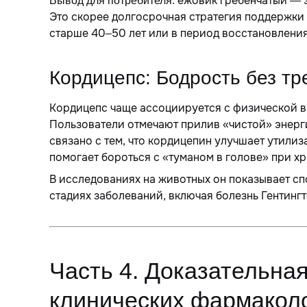
: ежовик гребенчатый — э
Вывод для потребителя
Это скорее долгосрочная стратегия поддержки
старше 40–50 лет или в период восстановления
Кордицепс: Бодрость без тр
Кордицепс чаще ассоциируется с физической вы
Пользователи отмечают прилив «чистой» энерги
связано с тем, что кордицепин улучшает утилиз
помогает бороться с «туманом в голове» при х
В исследованиях на животных он показывает сп
стадиях заболеваний, включая болезнь Гентингт
Часть 4. Доказательная
клинических фармакол