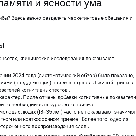
памяти и ясности ума
рибы? Здесь важно разделять маркетинговые обещания и
ы
оцсетях, клинические исследования показывают
ании 2024 года (систематический обзор) было показано,
ниями (преддеменция) прием экстракта Львиной Гривы в
зателей когнитивных тестов .
 характер. После отмены добавки когнитивные показател
рит о необходимости курсового приема.
молодых людях (18–35 лет) часто не показывают значимо
ном или краткосрочном приеме . Более того, одно из
тсроченного воспроизведения слов .