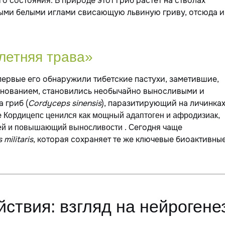
о состояния. В природе этот гриб растет на стволах
ными белыми иглами свисающую львиную гриву, отсюда и
летняя трава»
первые его обнаружили тибетские пастухи, заметившие,
основанием, становились необычайно выносливыми и
 гриб (
Cordyceps sinensis
), паразитирующий на личинка
е
Кордицепс ценился как мощный адаптоген и афродизиак,
. Сегодня чаще
ей и повышающий выносливости
militaris
, которая сохраняет те же ключевые биоактивны
ствия: взгляд на нейрогене