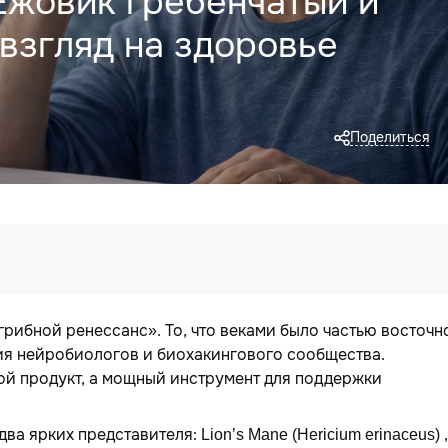
Ежовик гребенчатый и
взгляд на здоровье
Поделиться
рибной ренессанс». То, что веками было частью восточн
ия нейробиологов и биохакингового сообщества.
й продукт, а мощный инструмент для поддержки
два ярких представителя:
,
Lion’s Mane (Hericium erinaceus)