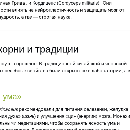
иная Грива , и
. Они
Кордицепс (Cordyceps militaris)
ости влиять на нейропластичность и защищать мозг от
удрость, а где — строгая наука.
корни и традиции
лянуть в прошлое. В традиционной китайской и японской
х целебные свойства были открыты не в лаборатории, а 
я ума»
rinaceus
рекомендовали для питания селезенки, желудка 
Монах
ния духа» (
шэнь
) и улучшения «ци» (энергии) мозга.
ельными медитациями, чтобы сохранять ясность ума и