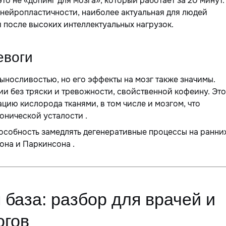
то не «допинг для мозга», который работает за 20 минут.
 нейропластичности, наиболее актуальная для людей
 после высоких интеллектуальных нагрузок.
евоги
носливостью, но его эффекты на мозг также значимы.
и без тряски и тревожности, свойственной кофеину. Это
ацию кислорода тканями, в том числе и мозгом, что
ронической усталости .
особность замедлять дегенеративные процессы на ранни
она и Паркинсона .
 база: разбор для врачей и
огов