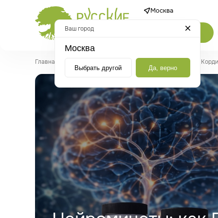
Москва
Ваш город
Каталог
Москва
Главная
/
Статьи
/
Нейромицеты: как Ежовик гребенчатый и Корди
Выбрать другой
Да, верно