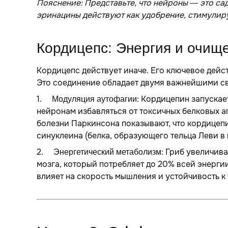
Пояснение: Представьте, что нейроны — это сад
эринацины действуют как удобрение, стимулиру
Кордицепс: Энергия и очищ
Кордицепс действует иначе. Его ключевое де
Это соединение обладает двумя важнейшими с
1.
: Кордицепин запускае
Модуляция аутофагии
нейронам избавляться от токсичных белковых а
болезни Паркинсона показывают, что кордицепи
синуклеина (белка, образующего тельца Леви в м
2.
: Гриб увеличив
Энергетический метаболизм
мозга, который потребляет до 20% всей энерг
влияет на скорость мышления и устойчивость к