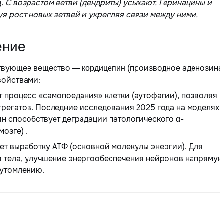
. С возрастом ветви (дендриты) усыхают. Геринацины и
я рост новых ветвей и укрепляя связи между ними.
ение
йствующее вещество —
(производное аденозина
кордицепин
войствами:
т процесс «самопоедания» клетки (аутофагии), позволяя
грегатов. Последние исследования 2025 года на моделях
н способствует деградации патологического α-
озге) .
ает выработку АТФ (основной молекулы энергии). Для
ии тела, улучшение энергообеспечения нейронов напряму
 утомлению.