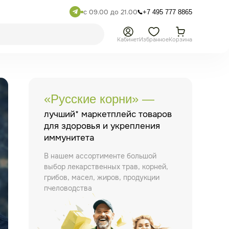
с 09.00 до 21.00
+7 495 777 8865
Кабинет
Избранное
Корзина
«Русские корни» —
лучший* маркетплейс товаров
для здоровья и укрепления
иммунитета
В нашем ассортименте большой
выбор лекарственных трав, корней,
грибов, масел, жиров, продукции
пчеловодства