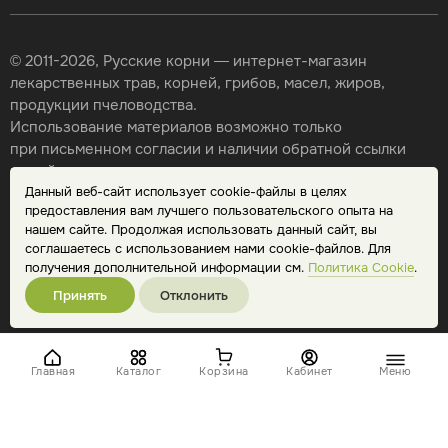
© 2011-2026, Русские корни — интернет-магазин
лекарственных трав, корней, грибов, масел, жиров,
продукции пчеловодства.
Использование материалов возможно только
при письменном согласии и наличии обратной ссылки
на сайт.
Данный веб-сайт использует cookie-файлы в целях
Карта сайта
предоставления вам лучшего пользовательского опыта на
Политика конфиденциальности
нашем сайте. Продолжая использовать данный сайт, вы
Публичная оферта
соглашаетесь с использованием нами cookie-файлов. Для
Обработка персональных данных
получения дополнительной информации см.
Политика Cookie
.
Принять
Отклонить
Главная
Каталог
Корзина
Кабинет
Меню