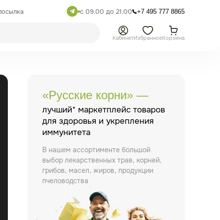
посылка
с 09.00 до 21.00
+7 495 777 8865
Кабинет
Избранное
Корзина
«Русские корни» —
лучший* маркетплейс товаров
для здоровья и укрепления
иммунитета
В нашем ассортименте большой
выбор лекарственных трав, корней,
грибов, масел, жиров, продукции
пчеловодства