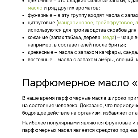
– это сладкие сильные запахи, к д
цветочные
масло
и ряд других ароматов;
– в эту группу входят масла с зап
фужерные
(
мандариновое
,
грейпфрутовое
,
цитрусовые
используются для производства скрабов для 
(запах табака, дерева,
меда
) – чаще 
кожаные
например, в составе гелей после бритья;
– масла с запахом камфары, санда
древесные
– масла с запахом амбры, специй, 
восточные
Парфюмерное масло «
В наше время парфюмерные масла широко прим
на состояние человека. Доказано, что период
бодрящее действие на организм, избавляет от а
Наиболее популярными являются фруктовые и 
парфюмерных масел является средство под наз