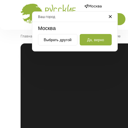
Москва
Ваш город
Каталог
Москва
Главная
/
Статьи
/
Парфюмерные масла – виды и применение
Выбрать другой
Да, верно