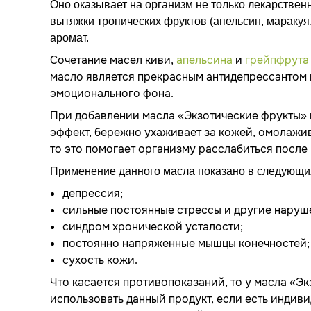
Оно оказывает на организм не только лекарственн
вытяжки тропических фруктов (апельсин, мараку
аромат.
Сочетание масел киви,
апельсина
и
грейпфрута
масло является прекрасным антидепрессантом 
эмоционального фона.
При добавлении масла «Экзотические фрукты» в
эффект, бережно ухаживает за кожей, омолажива
то это помогает организму расслабиться после
Применение данного масла показано в следующих
депрессия;
сильные постоянные стрессы и другие наруш
синдром хронической усталости;
постоянно напряженные мышцы конечностей;
сухость кожи.
Что касается противопоказаний, то у масла «Э
использовать данный продукт, если есть индив