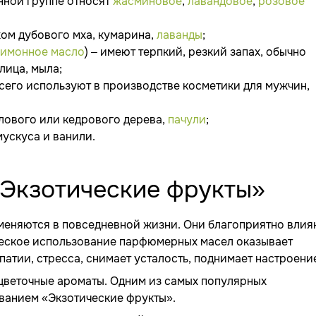
анной группе относят
жасминовое
,
лавандовое
,
розовое
ахом дубового мха, кумарина,
лаванды
;
лимонное масло
) – имеют терпкий, резкий запах, обычно
лица, мыла;
всего используют в производстве косметики для мужчин,
лового или кедрового дерева,
пачули
;
мускуса и ванили.
Экзотические фрукты»
еняются в повседневной жизни. Они благоприятно влия
ическое использование парфюмерных масел оказывает
патии, стресса, снимает усталость, поднимает настроени
цветочные ароматы. Одним из самых популярных
ванием «Экзотические фрукты».