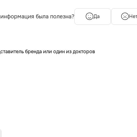
 информация была полезна?
Да
Не
дставитель бренда или один из докторов