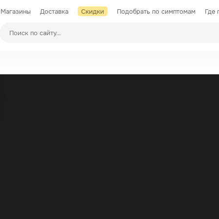
Магазины
Доставка
Скидки
Подобрать по симптомам
Где 
Производители