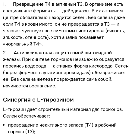
1. Превращение Т4 в активный Т3. В организме есть
специальные ферменты — дейодиназы. В их активном
центре обязательно находится селен. Без селена даже
если Т4 в крови много, он не превращается в Т3 — и
человек чувствует все симптомы гипотиреоза (вялость,
зябкость, отечность), хотя анализ показывает
«нормальный Т4».
2. Антиоксидантная защита самой щитовидной
железы. При синтезе гормонов неизбежно образуется
перекись водорода — активная форма кислорода. Селен
(через фермент глутатионпероксидазу) обезвреживает
ее. Без селена железа повреждается сама собой,
начинается воспаление.
Синергия с L-тирозином
L-тирозин дает строительный материал для гормонов.
Селен обеспечивает:
превращение неактивного запаса (Т4) в рабочий
гормон (Т3);