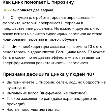
Как цинк помогает L-тирозину
Цинк
выполняет две задачи:
1. Он нужен для работы тирозингидроксилазы —
фермента, который превращает L-тирозин в
предшественник дофамина. Но важно и другое: цинк
также влияет на синтез тиреоидных гормонов на этапе
йодирования тирозина в тиреоглобулине.
2. Цинк необходим для связывания гормона Т3 с его
рецепторами в ядрах клеток. Если цинка мало, Т3 может
быть в крови, но не давать эффекта — это называется
«периферическая резистентность к гормонам».
Признаки дефицита цинка у людей 40+
Вы принимаете L-тирозин, селен, йод, но бодрости не
чувствуете.
Выпадение волос (диффузное, не очаговое).
Плохое заживление ран (даже царапины долго не
проходят).
Частые простуды или герпес.