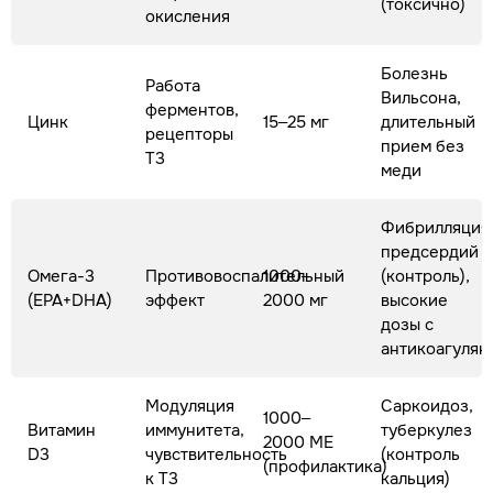
(токсично)
окисления
Болезнь
Работа
Вильсона,
ферментов,
Цинк
15–25 мг
длительный
рецепторы
прием без
Т3
меди
Фибрилляция
предсердий
Омега-3
Противовоспалительный
1000–
(контроль),
(EPA+DHA)
эффект
2000 мг
высокие
дозы с
антикоагулян
Модуляция
Саркоидоз,
1000–
Витамин
иммунитета,
туберкулез
2000 МЕ
D3
чувствительность
(контроль
(профилактика)
к Т3
кальция)