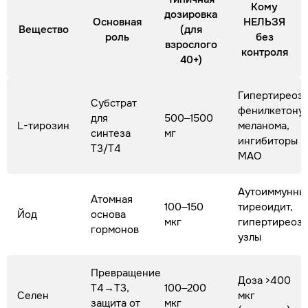
Кому
дозировка
Основная
НЕЛЬЗЯ
Вещество
(для
роль
без
взрослого
контроля
40+)
Гипертиреоз,
Субстрат
фенилкетонур
для
500–1500
L-тирозин
меланома,
синтеза
мг
ингибиторы
Т3/Т4
МАО
Аутоиммунны
Атомная
100–150
тиреоидит,
Йод
основа
мкг
гипертиреоз,
гормонов
узлы
Превращение
Доза >400
Т4→Т3,
100–200
Селен
мкг
защита от
мкг