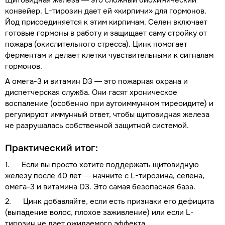
Щитовидная железа — это сложный биохимический
конвейер. L-тирозин дает ей «кирпичи» для гормонов.
Йод присоединяется к этим кирпичам. Селен включает
готовые гормоны в работу и защищает саму стройку от
пожара (окислительного стресса). Цинк помогает
ферментам и делает клетки чувствительными к сигналам
гормонов.
А омега-3 и витамин D3 — это пожарная охрана и
диспетчерская служба. Они гасят хроническое
воспаление (особенно при аутоиммунном тиреоидите) и
регулируют иммунный ответ, чтобы щитовидная железа
не разрушалась собственной защитной системой.
Практический итог:
1. Если вы просто хотите поддержать щитовидную
железу после 40 лет — начните с L-тирозина, селена,
омега-3 и витамина D3. Это самая безопасная база.
2. Цинк добавляйте, если есть признаки его дефицита
(выпадение волос, плохое заживление) или если L-
тирозин не дает ожидаемого эффекта.