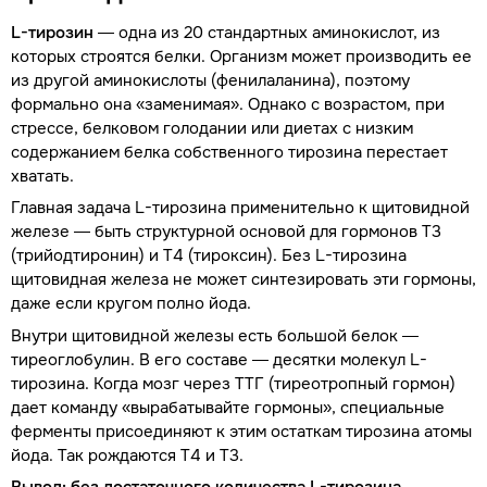
L-тирозин
— одна из 20 стандартных аминокислот, из
которых строятся белки. Организм может производить ее
из другой аминокислоты (фенилаланина), поэтому
формально она «заменимая». Однако с возрастом, при
стрессе, белковом голодании или диетах с низким
содержанием белка собственного тирозина перестает
хватать.
Главная задача L-тирозина применительно к щитовидной
железе — быть структурной основой для гормонов Т3
(трийодтиронин) и Т4 (тироксин). Без L-тирозина
щитовидная железа не может синтезировать эти гормоны,
даже если кругом полно йода.
Внутри щитовидной железы есть большой белок —
тиреоглобулин. В его составе — десятки молекул L-
тирозина. Когда мозг через ТТГ (тиреотропный гормон)
дает команду «вырабатывайте гормоны», специальные
ферменты присоединяют к этим остаткам тирозина атомы
йода. Так рождаются Т4 и Т3.