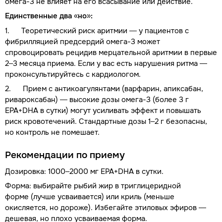
омега-3 не влияет на его всасывание или действие.
Единственные два «но»:
1. Теоретический риск аритмии — у пациентов с
фибрилляцией предсердий омега-3 может
спровоцировать рецидив мерцательной аритмии в первые
2–3 месяца приема. Если у вас есть нарушения ритма —
проконсультируйтесь с кардиологом.
2. Прием с антикоагулянтами (варфарин, апиксабан,
ривароксабан) — высокие дозы омега-3 (более 3 г
EPA+DHA в сутки) могут усиливать эффект и повышать
риск кровотечений. Стандартные дозы 1–2 г безопасны,
но контроль не помешает.
Рекомендации по приему
Дозировка: 1000–2000 мг EPA+DHA в сутки.
Форма: выбирайте рыбий жир в триглицеридной
форме (лучше усваивается) или криль (меньше
окисляется, но дороже). Избегайте этиловых эфиров —
дешевая, но плохо усваиваемая форма.