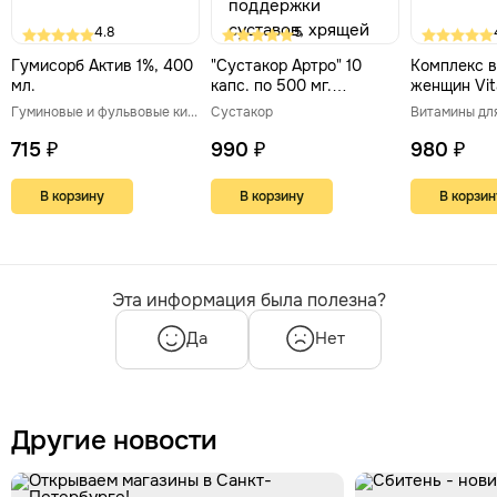
4.8
5
Гумисорб Актив 1%, 400
"Сустакор Артро" 10
Комплекс в
мл.
капс. по 500 мг.
женщин Vi
Природный комплекс
90 табл *8
Гуминовые и фульвовые кислоты
Сустакор
Витамины дл
для поддержки
суставов, хрящей и
715 ₽
990 ₽
980 ₽
синовиальной жидкости
В корзину
В корзину
В корзин
Эта информация была полезна?
Да
Нет
Другие новости