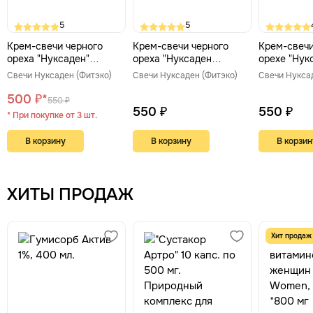
5
5
Крем-свечи черного
Крем-свечи черного
Крем-свечи
ореха "Нуксаден"
ореха "Нуксаден
орехе "Нук
«МастоЭндоНорм» 10
Женское здоровье" 10
Антипарази
Свечи Нуксаден (Фитэко)
Свечи Нуксаден (Фитэко)
Свечи Нукса
штук Фитэко
штук
лисичкой, 
500 ₽*
550 ₽
550 ₽
550 ₽
* При покупке от 3 шт.
В корзину
В корзину
В корзин
ХИТЫ ПРОДАЖ
Хит продаж