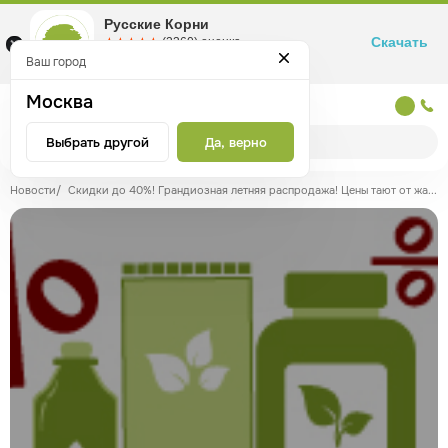
Русские Корни
Скачать
☆☆☆☆☆
★★★★★
(2360) оценка
Маркетплейс товаров для здоровья
Ваш город
Москва
Москва
Выбрать другой
Да, верно
Новости
/
Скидки до 40%! Грандиозная летняя распродажа! Цены тают от жары...