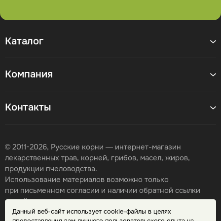
Каталог
Компания
Контакты
© 2011-2026, Русские корни — интернет-магазин
лекарственных трав, корней, грибов, масел, жиров,
продукции пчеловодства.
Использование материалов возможно только
при письменном согласии и наличии обратной ссылки
на сайт.
Данный веб-сайт использует cookie-файлы в целях
Карта сайта
предоставления вам лучшего пользовательского опыта на