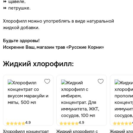
⏩ щавеле,
⏩ петрушке.
Хлорофилл можно употреблять в виде натуральной
жидкой добавки.
Будьте здоровы!
Искренне Ваш, магазин трав «Русские Корни»
Жидкий хлорофилл:
4.9
4.9
Хлорофилл концентрат
Жидкий хлорофилл с
Жидкий хло