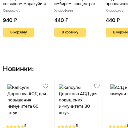
со вкусом маракуйи и
имбирем, концентрат.
прополисом
мяты, 500 мл
Для иммунитета, ЖКТ,
Для иммуни
Хлорофилл
Хлорофилл
Хлорофилл
сосудов, 100 мл
сосудов, 1
940 ₽
440 ₽
440 ₽
В корзину
В корзину
В корзин
Новинки:
5
5