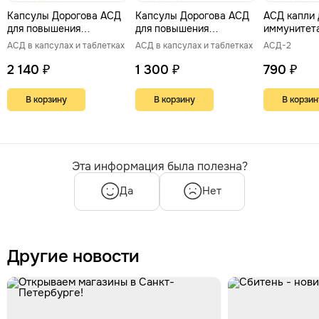
Капсулы Дорогова АСД
Капсулы Дорогова АСД
АСД капли 
для повышения
для повышения
иммунитет
иммунитета 60 штук
иммунитета 30 штук
АСД в капсулах и таблетках
АСД в капсулах и таблетках
АСД-2
2 140 ₽
1 300 ₽
790 ₽
В корзину
В корзину
В корзин
Эта информация была полезна?
Да
Нет
Другие новости