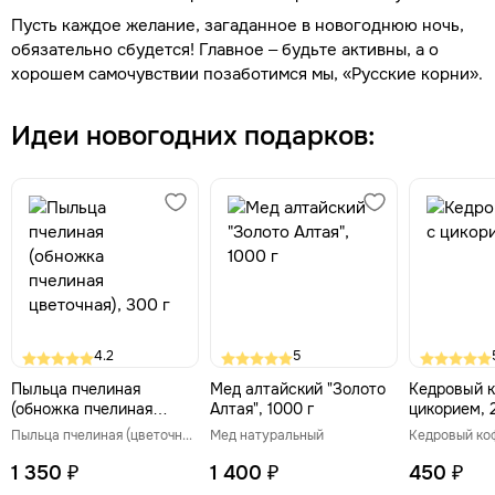
Пусть каждое желание, загаданное в новогоднюю ночь,
обязательно сбудется! Главное – будьте активны, а о
хорошем самочувствии позаботимся мы, «Русские корни».
Идеи новогодних подарков:
4.2
5
Пыльца пчелиная
Мед алтайский "Золото
Кедровый к
(обножка пчелиная
Алтая", 1000 г
цикорием, 
цветочная), 300 г
Пыльца пчелиная (цветочная обножка)
Мед натуральный
Кедровый ко
1 350 ₽
1 400 ₽
450 ₽