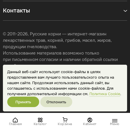
Контакты
© 2011-2026, Русские корни — интернет-магазин
лекарственных трав, корней, грибов, масел, жиров,
продукции пчеловодства.
Использование материалов возможно только
при письменном согласии и наличии обратной ссылки
на сайт.
Данный веб-сайт использует cookie-файлы в целях
Карта сайта
предоставления вам лучшего пользовательского опыта на
Политика конфиденциальности
нашем сайте. Продолжая использовать данный сайт, вы
Публичная оферта
соглашаетесь с использованием нами cookie-файлов. Для
Обработка персональных данных
получения дополнительной информации см.
Политика Cookie
.
Принять
Отклонить
Главная
Каталог
Корзина
Кабинет
Меню