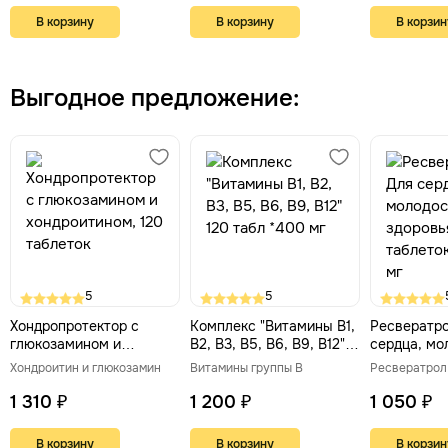
В корзину
В корзину
В корзин
Выгодное предложение:
5
5
Хондропротектор с
Комплекс "Витамины В1,
Ресвератро
глюкозамином и
В2, В3, В5, В6, В9, В12"
сердца, мо
хондроитином, 120
120 табл *400 мг
здоровья. 
Хондроитин и глюкозамин
Витамины группы В
Ресвератрол
таблеток
по 550 мг
1 310 ₽
1 200 ₽
1 050 ₽
В корзину
В корзину
В корзин