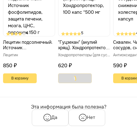
4
5
Лецитин подсолнечный.
"Гуцзекан" (акулий
Сквален. Ч
Источник
хрящ). Хондропротектор,
сосудов, с
фосфолипидов, защита
100 капс *500 мг
холестерин
Лецитин
Хондропротекторы (для суставов и связок)
Антиоксидан
печени, мозга, ЦНС,
порошок 150 г
850 ₽
620 ₽
590 ₽
В корзину
В корзин
Эта информация была полезна?
Да
Нет