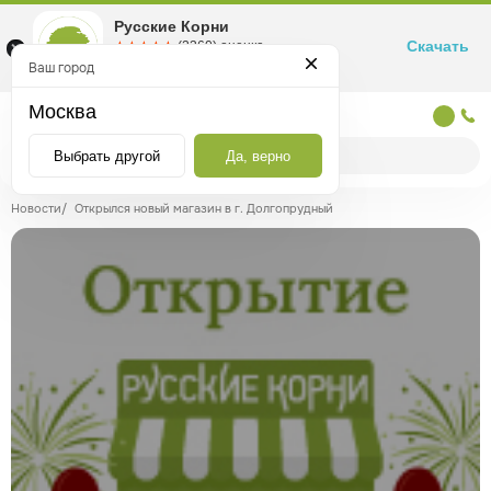
Русские Корни
Скачать
☆☆☆☆☆
★★★★★
(2360) оценка
Маркетплейс товаров для здоровья
Ваш город
Москва
Москва
Выбрать другой
Да, верно
Новости
/
Открылся новый магазин в г. Долгопрудный