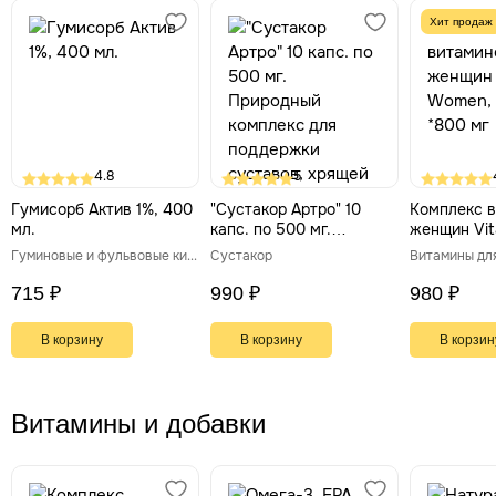
Хит продаж
4.8
5
Гумисорб Актив 1%, 400
"Сустакор Артро" 10
Комплекс в
мл.
капс. по 500 мг.
женщин Vi
Природный комплекс
90 табл *8
Гуминовые и фульвовые кислоты
Сустакор
Витамины дл
для поддержки
суставов, хрящей и
715 ₽
990 ₽
980 ₽
синовиальной жидкости
В корзину
В корзину
В корзин
Витамины и добавки