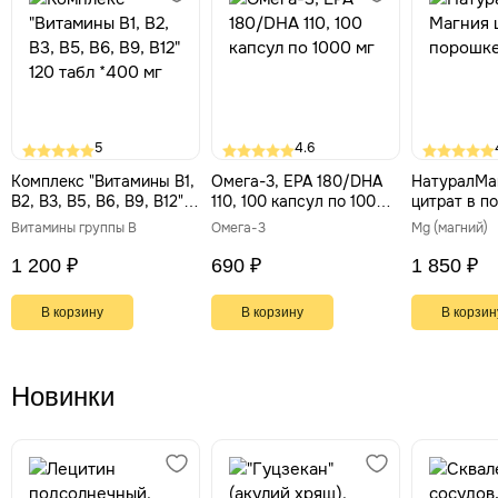
5
4.6
Комплекс "Витамины В1,
Омега-3, EPA 180/DHA
НатуралМа
В2, В3, В5, В6, В9, В12"
110, 100 капсул по 1000
цитрат в по
120 табл *400 мг
мг
Витамины группы В
Омега-3
Mg (магний)
1 200 ₽
690 ₽
1 850 ₽
В корзину
В корзину
В корзин
Новинки