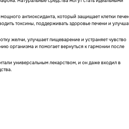
афона. Натуральные средства могут стать идеальными
мощного антиоксиданта, который защищает клетки пече
водить токсины, поддерживать здоровье печени и улучша
тку желчи, улучшает пищеварение и устраняет чувство
нию организма и помогает вернуться к гармонии после
итали универсальным лекарством, и он даже входил в
ства.