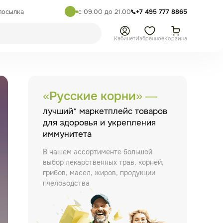
посылка
с 09.00 до 21.00
+7 495 777 8865
Кабинет
Избранное
Корзина
«Русские корни» —
лучший* маркетплейс товаров
для здоровья и укрепления
иммунитета
В нашем ассортименте большой
выбор лекарственных трав, корней,
грибов, масел, жиров, продукции
пчеловодства