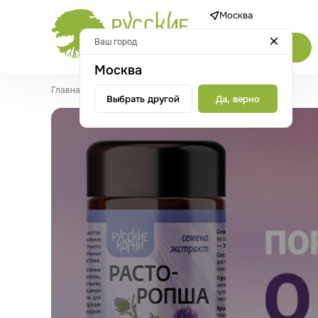
Москва
Ваш город
Каталог
Москва
Главная
/
Новости
/
Пора позаботиться о печени
Выбрать другой
Да, верно