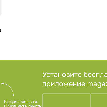
!
Установите беспл
приложение magazi
Наведите камеру на
QR-код, чтобы скачать