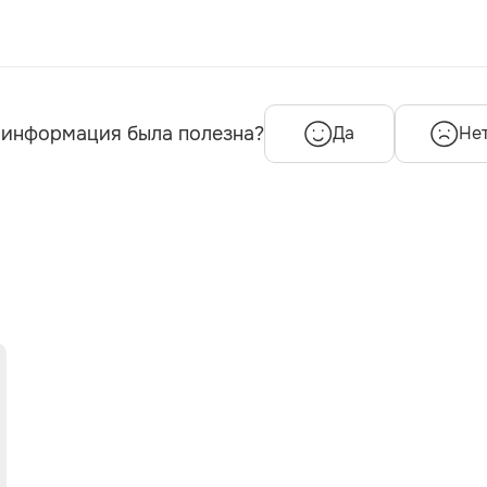
 информация была полезна?
Да
Не