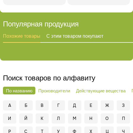
Популярная продукция
Похожие товары
С этим товаром покупают
Поиск товаров по алфавиту
По названию
Производители
Действующие вещества
А
Б
В
Г
Д
Е
Ж
З
И
Й
К
Л
М
Н
О
П
Р
С
Т
У
Ф
Х
Ц
Ч