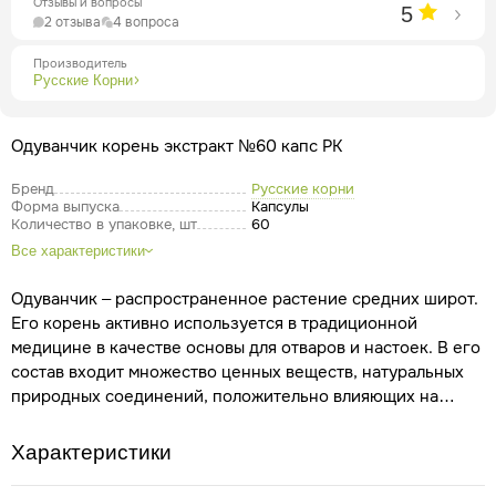
Отзывы и вопросы
5
2 отзыва
4 вопроса
Производитель
Русские Корни
Одуванчик корень экстракт №60 капс РК
Бренд
Русские корни
Форма выпуска
Капсулы
Количество в упаковке, шт
60
Все характеристики
Одуванчик – распространенное растение средних широт.
Его корень активно используется в традиционной
медицине в качестве основы для отваров и настоек. В его
состав входит множество ценных веществ, натуральных
природных соединений, положительно влияющих на
организм, в том числе фитостеролы, флавоноиды,
сесквитерпены, инулин. В связи с богатым химическим
Характеристики
составом корни одуванчика или Taraxacum officinale
активно применяются в качестве натурального