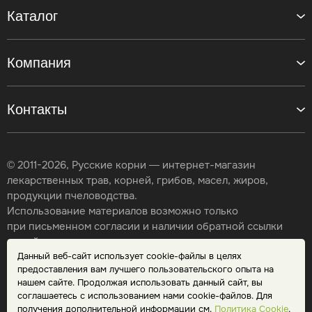
Каталог
Компания
Контакты
© 2011-2026, Русские корни — интернет-магазин
лекарственных трав, корней, грибов, масел, жиров,
продукции пчеловодства.
Использование материалов возможно только
при письменном согласии и наличии обратной ссылки
на сайт.
Данный веб-сайт использует cookie-файлы в целях
Карта сайта
предоставления вам лучшего пользовательского опыта на
Политика конфиденциальности
нашем сайте. Продолжая использовать данный сайт, вы
Публичная оферта
соглашаетесь с использованием нами cookie-файлов. Для
Обработка персональных данных
получения дополнительной информации см.
Политика Cookie
.