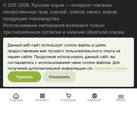
© 2011-2026, Русские корни — интернет-магазин
лекарственных трав, корней, грибов, масел, жиров,
продукции пчеловодства.
Использование материалов возможно только
при письменном согласии и наличии обратной ссылки
на сайт.
Данный веб-сайт использует cookie-файлы в целях
Карта сайта
предоставления вам лучшего пользовательского опыта на
Политика конфиденциальности
нашем сайте. Продолжая использовать данный сайт, вы
Публичная оферта
соглашаетесь с использованием нами cookie-файлов. Для
Обработка персональных данных
получения дополнительной информации см.
Политика Cookie
.
Принять
Отклонить
Главная
Каталог
Корзина
Кабинет
Меню
string(14) "magazintrav.ru"