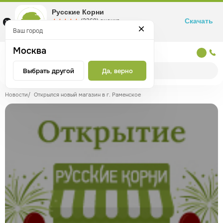
Русские Корни
Скачать
☆☆☆☆☆
★★★★★
(2360) оценка
Маркетплейс товаров для здоровья
Ваш город
Москва
Москва
Выбрать другой
Да, верно
Новости
/
Открылся новый магазин в г. Раменское