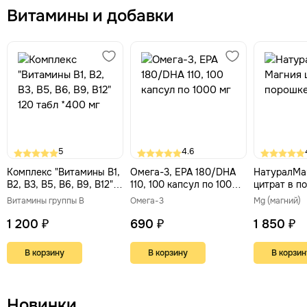
Витамины и добавки
5
4.6
Комплекс "Витамины В1,
Омега-3, EPA 180/DHA
НатуралМа
В2, В3, В5, В6, В9, В12"
110, 100 капсул по 1000
цитрат в по
120 табл *400 мг
мг
Витамины группы В
Омега-3
Mg (магний)
1 200 ₽
690 ₽
1 850 ₽
В корзину
В корзину
В корзин
Новинки