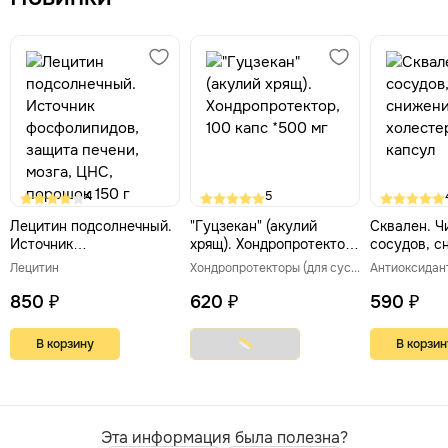
4
5
Лецитин подсолнечный.
"Гуцзекан" (акулий
Сквален. Ч
Источник
хрящ). Хондропротектор,
сосудов, с
фосфолипидов, защита
100 капс *500 мг
холестерин
Лецитин
Хондропротекторы (для суставов и связок)
Антиоксидан
печени, мозга, ЦНС,
порошок 150 г
850 ₽
620 ₽
590 ₽
В корзину
В корзин
Эта информация была полезна?