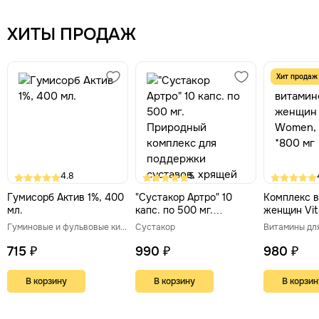
ХИТЫ ПРОДАЖ
Хит продаж
4.8
5
Гумисорб Актив 1%, 400
"Сустакор Артро" 10
Комплекс в
мл.
капс. по 500 мг.
женщин Vi
Природный комплекс
90 табл *8
Гуминовые и фульвовые кислоты
Сустакор
Витамины дл
для поддержки
суставов, хрящей и
715 ₽
990 ₽
980 ₽
синовиальной жидкости
В корзину
В корзину
В корзин