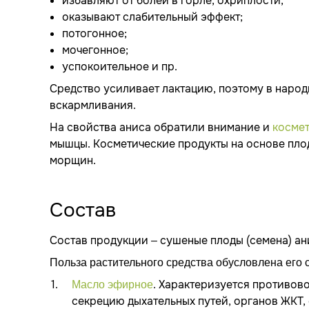
избавляют от болей в горле, охриплости;
оказывают слабительный эффект;
потогонное;
мочегонное;
успокоительное и пр.
Средство усиливает лактацию, поэтому в наро
вскармливания.
На свойства аниса обратили внимание и
косме
мышцы. Косметические продукты на основе пл
морщин.
Состав
Состав продукции – сушеные плоды (семена) ан
Польза растительного средства обусловлена его 
. Характеризуется противов
Масло эфирное
секрецию дыхательных путей, органов ЖКТ,