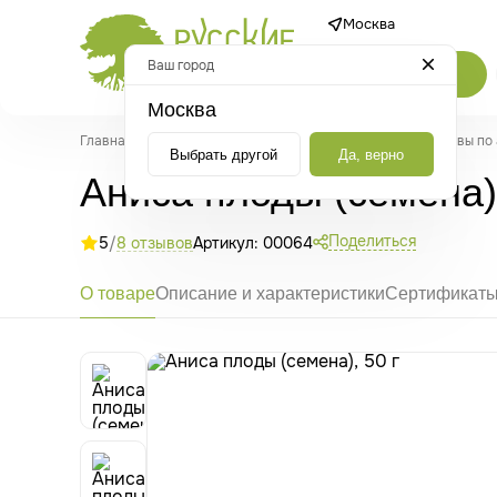
Москва
Ваш город
Каталог
Москва
Главная
/
Каталог
/
Травы и растительные средства
/
Травы по
Выбрать другой
Да, верно
Аниса плоды (семена),
Поделиться
5
/
8 отзывов
Артикул: 00064
О товаре
Описание и характеристики
Сертификат