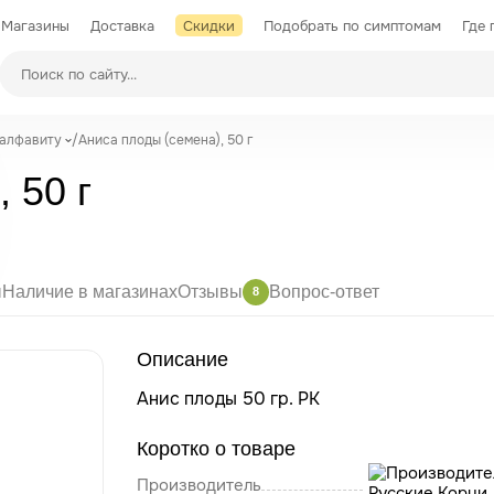
Магазины
Доставка
Скидки
Подобрать по симптомам
Где 
Производители
 алфавиту
/
Аниса плоды (семена), 50 г
 50 г
ы
Наличие в магазинах
Отзывы
Вопрос-ответ
8
Описание
Анис плоды 50 гр. РК
Коротко о товаре
Производитель