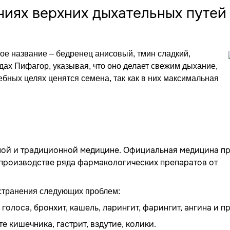
иях верхних дыхательных путей
гое название – бедренец анисовый, тмин сладкий,
удах Пифагор, указывая, что оно делает свежим дыхание,
ебных целях ценятся семена, так как в них максимальная
ной и традиционной медицине. Официальная медицина п
 производстве ряда фармакологических препаратов от
устранения следующих проблем:
голоса, бронхит, кашель, ларингит, фарингит, ангина и пр
е кишечника, гастрит, вздутие, колики.