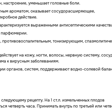
н, настроение, уменьшает головные боли.
ятным ароматом, оказывает сосудорасширяющее,
кробное действие.
характеризуется выраженными антисептическими качеств
в парфюмерии.
м, противовоспалительным, тонизирующим, спазмолитич
ействует на кожу, ногти, волосы, нервную систему, сосу
зма к вирусным заболеваниям.
ии органов, систем, поддерживают водно-солевой балан
 следующему рецепту. На 1 ст.л. измельченных плодов
ться четверть часа. Принимать внутрь по третьей или чет