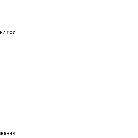
тки при
аивания