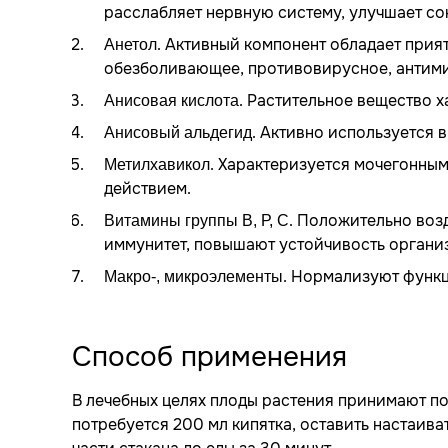
расслабляет нервную систему, улучшает со
. Активный компонент обладает при
Анетол
обезболивающее, противовирусное, антими
. Растительное вещество 
Анисовая кислота
. Активно используется 
Анисовый альдегид
. Характеризуется мочегонны
Метилхавикол
действием.
. Положительно возд
Витамины группы В, Р, С
иммунитет, повышают устойчивость органи
. Нормализуют функц
Макро-, микроэлементы
Способ применения
В лечебных целях плоды растения принимают по
потребуется 200 мл кипятка, оставить настаива