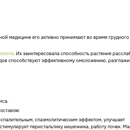
дной медицине его активно принимают во время грудного
тологи
. Их заинтересовала способность растения рассла
одов способствуют эффективному омоложению, разглаж
иса.
составом:
оспалительным, спазмолитическим эффектом, улучшает
 стимулирует перистальтику кишечника, работу почек. М