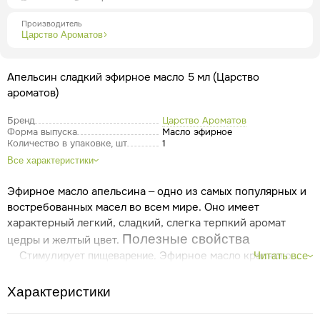
Производитель
Царство Ароматов
Апельсин сладкий эфирное масло 5 мл (Царство
ароматов)
Бренд
Царство Ароматов
Форма выпуска
Масло эфирное
Количество в упаковке, шт
1
Все характеристики
Эфирное масло апельсина – одно из самых популярных и
востребованных масел во всем мире. Оно имеет
характерный легкий, сладкий, слегка терпкий аромат
Полезные свойства
цедры и желтый цвет.
. Эфирное масло красного
Стимулирует пищеварение
Читать все
апельсина способствует нормализации работы
желудочно-кишечного тракта, улучшает аппетит и может
Характеристики
помочь при вздутии живота и других пищеварительных
расстройствах.
. Благодаря своему
Улучшает настроение