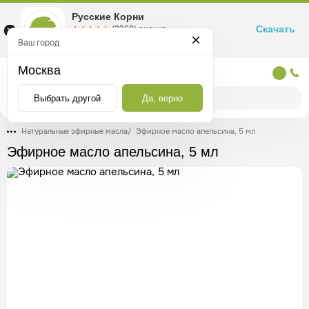
Русские Корни
Скачать
☆☆☆☆☆
★★★★★
(2360) оценка
Маркетплейс товаров для здоровья
Ваш город
Москва
Москва
Выбрать другой
Да, верно
Натуральные эфирные масла
/
Эфирное масло апельсина, 5 мл
Эфирное масло апельсина, 5 мл