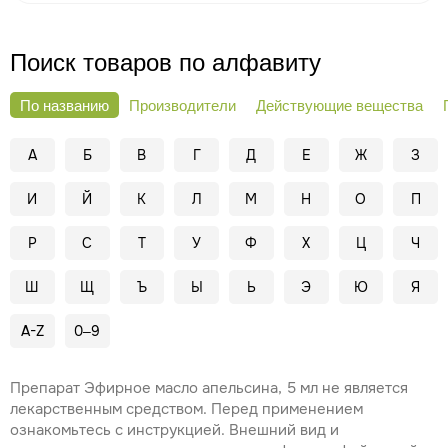
Поиск товаров по алфавиту
По названию
Производители
Действующие вещества
А
Б
В
Г
Д
Е
Ж
З
И
Й
К
Л
М
Н
О
П
Р
С
Т
У
Ф
Х
Ц
Ч
Ш
Щ
Ъ
Ы
Ь
Э
Ю
Я
A-Z
0–9
Препарат Эфирное масло апельсина, 5 мл не является
лекарственным средством. Перед применением
ознакомьтесь с инструкцией. Внешний вид и