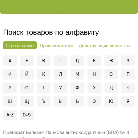
авторским правом. При повторной публикации указание
авторства и ссылка на первоисточник обязательны.
Поиск товаров по алфавиту
По названию
Производители
Действующие вещества
А
Б
В
Г
Д
Е
Ж
З
И
Й
К
Л
М
Н
О
П
Р
С
Т
У
Ф
Х
Ц
Ч
Ш
Щ
Ъ
Ы
Ь
Э
Ю
Я
A-Z
0–9
Препарат Бальзам Панкова антиоксидантный (БПА) № 4