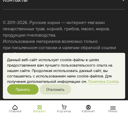
© 2011-2026, Русские корни — интернет-магазин
лекарственных трав, корней, грибов, масел, жиров,
продукции пчеловодства.
Использование материалов возможно только
при письменном согласии и наличии обратной ссылки
на сайт.
Данный веб-сайт использует cookie-файлы в целях
Карта сайта
предоставления вам лучшего пользовательского опыта на
Политика конфиденциальности
нашем сайте. Продолжая использовать данный сайт, вы
Публичная оферта
соглашаетесь с использованием нами cookie-файлов. Для
Обработка персональных данных
получения дополнительной информации см.
Политика Cookie
.
Принять
Отклонить
Главная
Каталог
Корзина
Кабинет
Меню