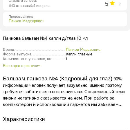
Отзывы и вопросы
5
10 отзывов
4 вопроса
Производитель
Панков Медсервиc
Панкова бальзам №4 капли д/глаз 10 мл
Бренд
Панков Медсервиc
Форма выпуска
Капли глазные
Количество в упаковке, шт
1
Все характеристики
Бальзам панкова №4 (Кедровый для глаз)
90%
информации человек получает визуально, именно поэтому
. Современный темп
требуется заботиться о состоянии глаз
жизни негативно сказывается на нем. При работе за
компьютером и использовании гаджетов мы забываем
моргать, а значит, слизистая оболочка пересушивается,
возникает синдром сухого глаза. С возрастом острота
Характеристики
зрения снижается, зачастую развиваются такие